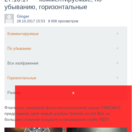
убыванию, горизонтальные
​Wacken Open Air 2027 объявил новую волну участ...
Ginger
28.10.2017
15:53
9 006 просмотров
Комментируемые
По убыванию
Все изображения
Горизонтальные
Размер
x
Флагманы немецкой фолк-металлической сцены TANZWUT
представили свой новый альбом Schreib es mit Blut на
большом сольном концерте в московском клубе RED!