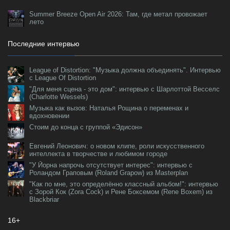
Summer Breeze Open Air 2026: Там, где метал провожает
лето
Последние интервью
League of Distortion: "Музыка должна объединять". Интервью
с League Of Distortion
"Для меня сцена - это дом": интервью с Шарлоттой Весселс
(Charlotte Wessels)
Музыка как вызов: Наталья Рощина о переменах и
вдохновении
Стоим до конца с группой «Эдисон»
Евгений Леонович: о новом клипе, роли искусственного
интеллекта в творчестве и любимом городе
"У Йорна напрочь отсутствует интерес": интервью с
Роландом Граповым (Roland Grapow) из Masterplan
"Как по мне, это определённо классный альбом!": интервью
с Зорой Кок (Zora Cock) и Рене Боксемом (Rene Boxem) из
Blackbriar
16+