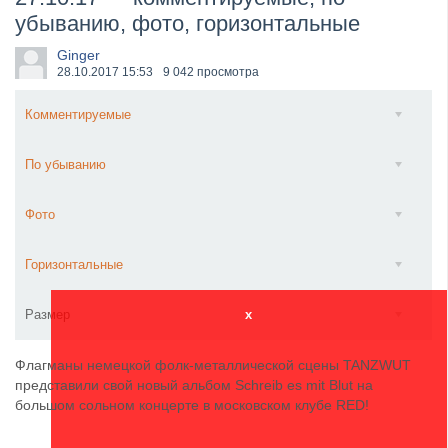
убыванию, фото, горизонтальные
​Wacken Open Air 2027 объявил новую волну участ...
Ginger
28.10.2017
15:53
9 042 просмотра
Комментируемые
По убыванию
Фото
Горизонтальные
Размер
x
Флагманы немецкой фолк-металлической сцены TANZWUT
представили свой новый альбом Schreib es mit Blut на
большом сольном концерте в московском клубе RED!