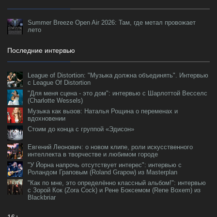
Summer Breeze Open Air 2026: Там, где метал провожает
лето
Последние интервью
League of Distortion: "Музыка должна объединять". Интервью
с League Of Distortion
"Для меня сцена - это дом": интервью с Шарлоттой Весселс
(Charlotte Wessels)
Музыка как вызов: Наталья Рощина о переменах и
вдохновении
Стоим до конца с группой «Эдисон»
Евгений Леонович: о новом клипе, роли искусственного
интеллекта в творчестве и любимом городе
"У Йорна напрочь отсутствует интерес": интервью с
Роландом Граповым (Roland Grapow) из Masterplan
"Как по мне, это определённо классный альбом!": интервью
с Зорой Кок (Zora Cock) и Рене Боксемом (Rene Boxem) из
Blackbriar