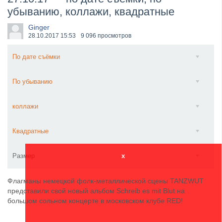
убыванию, коллажи, квадратные
​Anthrax выпустили новый сингл и клип «Everybod...
Ginger
28.10.2017
15:53
9 096 просмотров
По дате съёмки
По убыванию
коллажи
Квадратные
Размер
x
Флагманы немецкой фолк-металлической сцены TANZWUT
представили свой новый альбом Schreib es mit Blut на
большом сольном концерте в московском клубе RED!