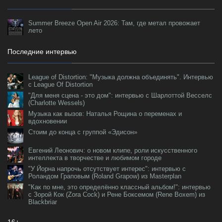
Summer Breeze Open Air 2026: Там, где метал провожает
лето
Последние интервью
League of Distortion: "Музыка должна объединять". Интервью
с League Of Distortion
"Для меня сцена - это дом": интервью с Шарлоттой Весселс
(Charlotte Wessels)
Музыка как вызов: Наталья Рощина о переменах и
вдохновении
Стоим до конца с группой «Эдисон»
Евгений Леонович: о новом клипе, роли искусственного
интеллекта в творчестве и любимом городе
"У Йорна напрочь отсутствует интерес": интервью с
Роландом Граповым (Roland Grapow) из Masterplan
"Как по мне, это определённо классный альбом!": интервью
с Зорой Кок (Zora Cock) и Рене Боксемом (Rene Boxem) из
Blackbriar