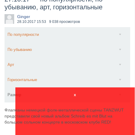
убыванию, арт, горизонтальные
​Wacken Open Air 2027 объявил новую волну участ...
Ginger
28.10.2017
15:53
9 038 просмотров
По популярности
По убыванию
Арт
Горизонтальные
Размер
x
Флагманы немецкой фолк-металлической сцены TANZWUT
представили свой новый альбом Schreib es mit Blut на
большом сольном концерте в московском клубе RED!