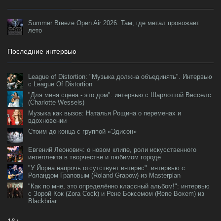
Summer Breeze Open Air 2026: Там, где метал провожает
лето
Последние интервью
League of Distortion: "Музыка должна объединять". Интервью
с League Of Distortion
"Для меня сцена - это дом": интервью с Шарлоттой Весселс
(Charlotte Wessels)
Музыка как вызов: Наталья Рощина о переменах и
вдохновении
Стоим до конца с группой «Эдисон»
Евгений Леонович: о новом клипе, роли искусственного
интеллекта в творчестве и любимом городе
"У Йорна напрочь отсутствует интерес": интервью с
Роландом Граповым (Roland Grapow) из Masterplan
"Как по мне, это определённо классный альбом!": интервью
с Зорой Кок (Zora Cock) и Рене Боксемом (Rene Boxem) из
Blackbriar