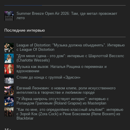
Summer Breeze Open Air 2026: Там, где метал провожает
лето
Последние интервью
League of Distortion: "Музыка должна объединять". Интервью
с League Of Distortion
"Для меня сцена - это дом": интервью с Шарлоттой Весселс
(Charlotte Wessels)
Музыка как вызов: Наталья Рощина о переменах и
вдохновении
Стоим до конца с группой «Эдисон»
Евгений Леонович: о новом клипе, роли искусственного
интеллекта в творчестве и любимом городе
"У Йорна напрочь отсутствует интерес": интервью с
Роландом Граповым (Roland Grapow) из Masterplan
"Как по мне, это определённо классный альбом!": интервью
с Зорой Кок (Zora Cock) и Рене Боксемом (Rene Boxem) из
Blackbriar