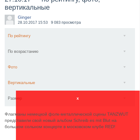
вертикальные
​Anthrax выпустили новый сингл и клип «Everybod...
Ginger
28.10.2017
15:53
9 083 просмотра
По рейтингу
По возрастанию
Фото
Вертикальные
Размер
x
Флагманы немецкой фолк-металлической сцены TANZWUT
представили свой новый альбом Schreib es mit Blut на
большом сольном концерте в московском клубе RED!