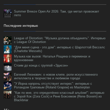
Summer Breeze Open Air 2026: Там, где метал провожает
лето
Последние интервью
League of Distortion: "Музыка должна объединять". Интервью
с League Of Distortion
"Для меня сцена - это дом": интервью с Шарлоттой Весселс
(Charlotte Wessels)
Музыка как вызов: Наталья Рощина о переменах и
вдохновении
Стоим до конца с группой «Эдисон»
Евгений Леонович: о новом клипе, роли искусственного
интеллекта в творчестве и любимом городе
"У Йорна напрочь отсутствует интерес": интервью с
Роландом Граповым (Roland Grapow) из Masterplan
"Как по мне, это определённо классный альбом!": интервью
с Зорой Кок (Zora Cock) и Рене Боксемом (Rene Boxem) из
Blackbriar