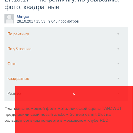
фото, квадратные
​Wacken Open Air 2027 объявил новую волну участ...
Ginger
28.10.2017
15:53
9 045 просмотров
По рейтингу
По убыванию
Фото
Квадратные
Размер
x
Флагманы немецкой фолк-металлической сцены TANZWUT
представили свой новый альбом Schreib es mit Blut на
большом сольном концерте в московском клубе RED!