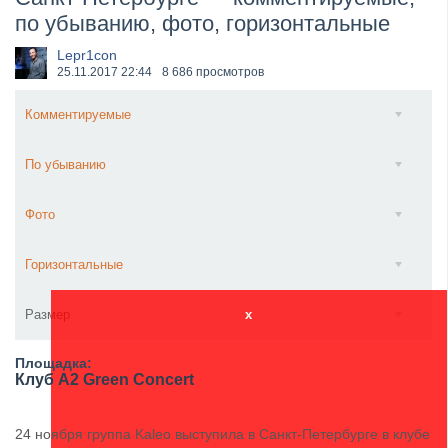
по убыванию, фото, горизонтальные
​Wacken Open Air 2027 объявил новую волну участ...
Lepr1con
25.11.2017
22:44
8 686 просмотров
Комментируемые
По убыванию
Фото
Горизонтальные
Размер
x
Площадка:
Клуб A2 Green Concert
24 ноября группа Kaleo выступила в Санкт-Петербурге в клубе