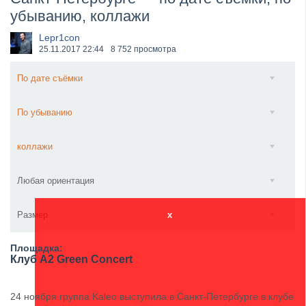
убыванию, коллажи
​Anthrax выпустили новый сингл и клип «Everybod...
Lepr1con
25.11.2017
22:44
8 752 просмотра
По дате съёмки
По убыванию
коллажи
Любая ориентация
Размер
x
Площадка:
Клуб A2 Green Concert
24 ноября группа Kaleo выступила в Санкт-Петербурге в клубе