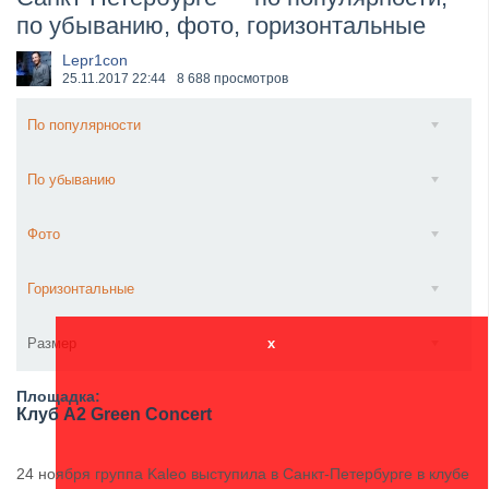
по убыванию, фото, горизонтальные
​Wacken Open Air 2027 объявил новую волну участ...
Lepr1con
25.11.2017
22:44
8 688 просмотров
По популярности
По убыванию
Фото
Горизонтальные
Размер
x
Площадка:
Клуб A2 Green Concert
24 ноября группа Kaleo выступила в Санкт-Петербурге в клубе