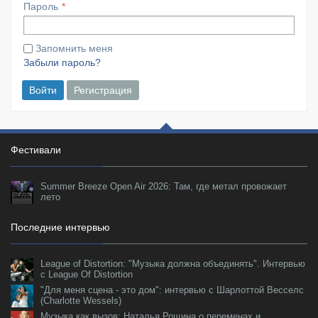
Пароль
Запомнить меня
Забыли пароль?
Войти
Регистрация
Фестивали
Summer Breeze Open Air 2026: Там, где метал провожает
лето
Последние интервью
League of Distortion: "Музыка должна объединять". Интервью
с League Of Distortion
"Для меня сцена - это дом": интервью с Шарлоттой Весселс
(Charlotte Wessels)
Музыка как вызов: Наталья Рощина о переменах и