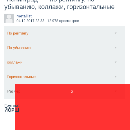
убыванию, коллажи, горизонтальные
​Anthrax выпустили новый сингл и клип «Everybod...
metallist
04.12.2017
23:33
12 978 просмотров
По рейтингу
По убыванию
коллажи
Горизонтальные
Размер
x
Группа:
ЙОРШ