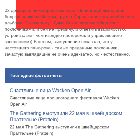
02 декабря в нижегородском баре "Ленинград" выступили
бодрые панки из Москвы, группа Йорш, с презентацией своего
альбома "Сквозь тьму". Дима Сокол активно общался с
поклонниками, и они не преминули ответить взаимностью,
устроив слэм - чем изрядно насторожили управляющего
заведением)) В целом, выступление показало, что у
настоящего панк-рока - самые преданные поклонники,
зачастую выглядящие не очень адекватно, но - естественно.
Последние фотоотчеты
Счастливые лица Wacken Open Air
Счастливые лица прошлогоднего фестиваля Wacken
Open Air
The Gathering выступили 22 мая в швейцарском
Праттельне (Pratteln)
22 мая The Gathering выступили в швейцарском
Праттельне (Pratteln)