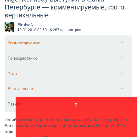
Петербурге — комментируемые, фото,
​Anthrax выпустили новый сингл и клип «Everybod...
вертикальные
BirulyaN
19.01.2018
02:50
6 287 просмотров
Комментируемые
По возрастанию
Фото
Вертикальные
Размер
x
Гений скрипки Nigel Kennedy выступил в Санкт-Петербурге в
Большом Зале Академической филармонии 18 января 2018
года