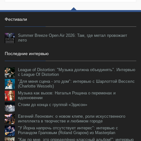
Фестивали
Summer Breeze Open Air 2026: Там, где метал провожает
лето
Последние интервью
League of Distortion: "Музыка должна объединять". Интервью
с League Of Distortion
"Для меня сцена - это дом": интервью с Шарлоттой Весселс
(Charlotte Wessels)
Музыка как вызов: Наталья Рощина о переменах и
вдохновении
Стоим до конца с группой «Эдисон»
Евгений Леонович: о новом клипе, роли искусственного
интеллекта в творчестве и любимом городе
"У Йорна напрочь отсутствует интерес": интервью с
Роландом Граповым (Roland Grapow) из Masterplan
"Как по мне, это определённо классный альбом!": интервью