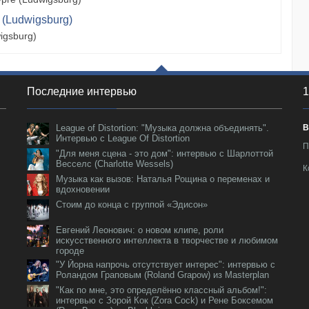
 (Ludwigsburg)
igsburg)
Последние интервью
1
League of Distortion: "Музыка должна объединять".
В
Интервью с League Of Distortion
П
"Для меня сцена - это дом": интервью с Шарлоттой
Весселс (Charlotte Wessels)
К
Музыка как вызов: Наталья Рощина о переменах и
вдохновении
Стоим до конца с группой «Эдисон»
Евгений Леонович: о новом клипе, роли
искусственного интеллекта в творчестве и любимом
городе
"У Йорна напрочь отсутствует интерес": интервью с
Роландом Граповым (Roland Grapow) из Masterplan
"Как по мне, это определённо классный альбом!":
интервью с Зорой Кок (Zora Cock) и Рене Боксемом