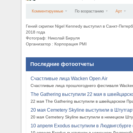
​Anthrax выпустили новый сингл и клип «Everybo
Комментируемые
По возрастанию
Арт
Гений скрипки Nigel Kennedy выступил в Санкт-Пете
2018 года
Фотограф: Николай Бируля
Организатор : Корпорация PMI
Последние фотоотчеты
Счастливые лица Wacken Open Air
Счастливые лица прошлогоднего фестиваля Wacken
The Gathering выступили 22 мая в швейцарско
22 мая The Gathering выступили в швейцарском Прат
20 мая Cemetery Skyline выступили в Штутгарте
20 мая Cemetery Skyline выступили в немецком Штутг
10 апреля Exodus выступили в Людвигсбурге 
10 апреля Exodus выступили в немецком Людвигсбу