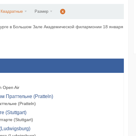
d...
Квадратные
Размер
x
рбурге в Большом Зале Академической филармонии 18 января
 Open Air
м Праттельне (Pratteln)
тельне (Pratteln)
 (Stuttgart)
арте (Stuttgart)
(Ludwigsburg)
рге (Ludwigsburg)