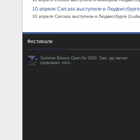
10 апреля Carcass выступили в Людвигсбурге
10 апреля Carcass выступили в Людвигсбурге (Ludw
Фестивали
Summer Breeze Open Air 2026: Там, где метал
провожает лето