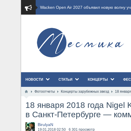
​Wacken Open Air 2027 объявил новую волну уча
​Imminence анонсировали новый альбом Axis Mu
​Wacken Open Air 2026 полностью распродан
GHOST возвращаются на большие экраны с но
​Summer Breeze Open Air 2026 полностью перех
НОВОСТИ
СТАТЬИ
КОНЦЕРТЫ
ФЕС
​Wacken Open Air 2026: открыт новый портал Ca
Фотоотчеты
Концерты зарубежных звезд
18 январ
ANTHRAX представили новый сингл и видеокли
18 января 2018 года Nigel
Всероссийский рок-фестиваль HAMMER FEST в
в Санкт-Петербурге — ком
XANDRIA представили новый сингл под названи
BirulyaN
19.01.2018
02:50
6 301 просмотр