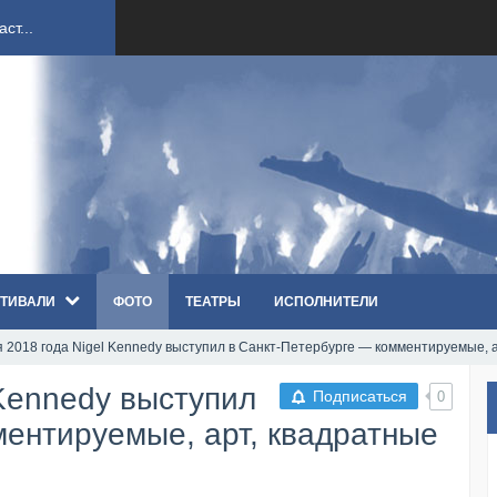
ст...
ndi...
вым ко...
оди...
ТИВАЛИ
ФОТО
ТЕАТРЫ
ИСПОЛНИТЕЛИ
sh...
я 2018 года Nigel Kennedy выступил в Санкт-Петербурге — комментируемые, 
п «Th...
 Kennedy выступил
Подписаться
0
первые...
ментируемые, арт, квадратные
ем «...