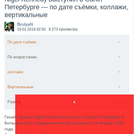
Петербурге — по дате съёмки, коллажи,
​Wacken Open Air 2027 объявил новую волну участ...
вертикальные
BirulyaN
19.01.2018
02:50
6 273 просмотра
По дате съёмки
По возрастанию
коллажи
Вертикальные
Размер
x
Гений скрипки Nigel Kennedy выступил в Санкт-Петербурге в
Большом Зале Академической филармонии 18 января 2018
года