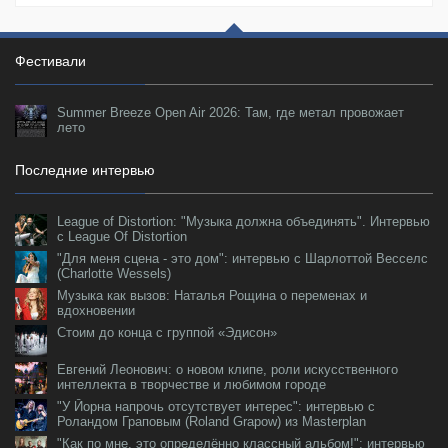
Фестивали
Summer Breeze Open Air 2026: Там, где метал провожает
лето
Последние интервью
League of Distortion: "Музыка должна объединять". Интервью
с League Of Distortion
"Для меня сцена - это дом": интервью с Шарлоттой Весселс
(Charlotte Wessels)
Музыка как вызов: Наталья Рощина о переменах и
вдохновении
Стоим до конца с группой «Эдисон»
Евгений Леонович: о новом клипе, роли искусственного
интеллекта в творчестве и любимом городе
"У Йорна напрочь отсутствует интерес": интервью с
Роландом Граповым (Roland Grapow) из Masterplan
"Как по мне, это определённо классный альбом!": интервью