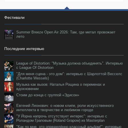
Фестивали
Summer Breeze Open Air 2026: Там, где метал провожает
лето
Последние интервью
League of Distortion: "Музыка должна объединять". Интервью
с League Of Distortion
"Для меня сцена - это дом": интервью с Шарлоттой Весселс
(Charlotte Wessels)
Музыка как вызов: Наталья Рощина о переменах и
вдохновении
Стоим до конца с группой «Эдисон»
Евгений Леонович: о новом клипе, роли искусственного
интеллекта в творчестве и любимом городе
"У Йорна напрочь отсутствует интерес": интервью с
Роландом Граповым (Roland Grapow) из Masterplan
"Как по мне, это определённо классный альбом!": интервью