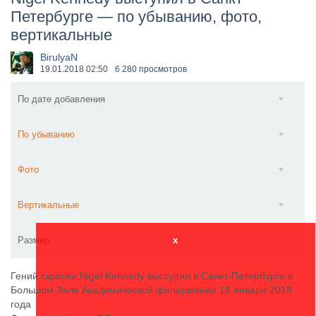
Петербурге — по убыванию, фото,
​Anthrax выпустили новый сингл и клип «Everybod...
вертикальные
BirulyaN
19.01.2018
02:50
6 280 просмотров
По дате добавления
По убыванию
Фото
Вертикальные
Размер
x
Гений скрипки Nigel Kennedy выступил в Санкт-Петербурге в
Большом Зале Академической филармонии 18 января 2018
года