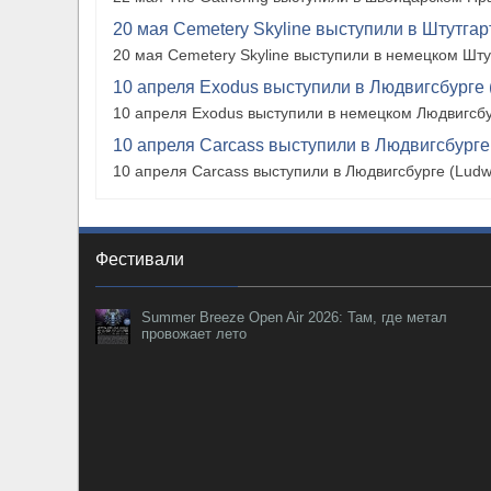
20 мая Cemetery Skyline выступили в Штутгарте
20 мая Cemetery Skyline выступили в немецком Штутг
10 апреля Exodus выступили в Людвигсбурге 
10 апреля Exodus выступили в немецком Людвигсбу
10 апреля Carcass выступили в Людвигсбурге
10 апреля Carcass выступили в Людвигсбурге (Ludw
Фестивали
Summer Breeze Open Air 2026: Там, где метал
провожает лето