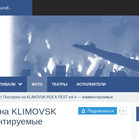
ndi...
вым ко...
оди...
sh...
ТИВАЛИ
ФОТО
ТЕАТРЫ
ИСПОЛНИТЕЛИ
п «Th...
т Построен на KLIMOVSK ROCK FEST vol.4 — комментируемые
первые...
 на KLIMOVSK
Подписаться
0
ем «...
нтируемые
ннад...