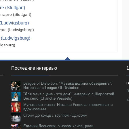
 (Stuttgart)
арте (Stuttgart)
(Ludwigsburg)
рге (Ludwigsburg)
 (Ludwigsburg)
igsburg)
Последние интервью
1
League of Distortion: "Музыка должна объединять".
В
Интервью с League Of Distortion
П
"Для меня сцена - это дом": интервью с Шарлоттой
Весселс (Charlotte Wessels)
К
Музыка как вызов: Наталья Рощина о переменах и
вдохновении
Стоим до конца с группой «Эдисон»
Евгений Леонович: о новом клипе, роли