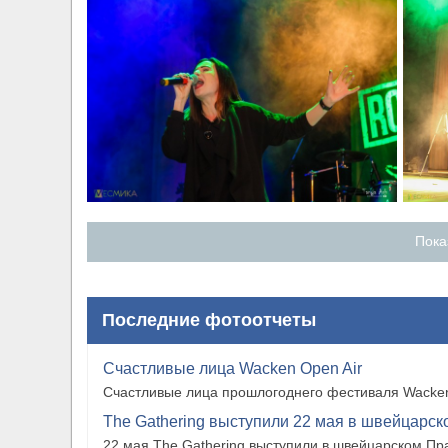
Пока
Последние фотоотчеты
Счастливые лица Wacken Open Air
Счастливые лица прошлогоднего фестиваля Wacken
The Gathering выступили 22 мая в швейцарско
22 мая The Gathering выступили в швейцарском Прат