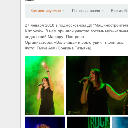
​Wacken Open Air 2027 объявил новую волну уча
Комментируемые
По возрастанию
Все изоб
27 января 2018 в подмосковном ДК "Машиностроитель"
Klimovsk». В нем приняли участие восемь музыкальны
подольский Маршрут Построен.
Организаторы: «Вольница» и рок-студии Tritonmusic
Фото: Tanya Ash (Сонкина Татьяна)