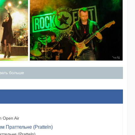
зать больше
 Open Air
м Праттельне (Pratteln)
тельне (Pratteln)