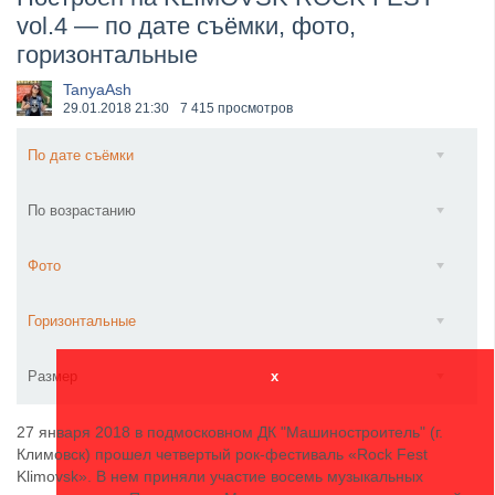
vol.4 — по дате съёмки, фото,
​Anthrax выпустили новый сингл и клип «Everybod...
горизонтальные
TanyaAsh
29.01.2018
21:30
7 415 просмотров
По дате съёмки
По возрастанию
Фото
Горизонтальные
Размер
x
27 января 2018 в подмосковном ДК "Машиностроитель" (г.
Климовск) прошел четвертый рок-фестиваль «Rock Fest
Klimovsk». В нем приняли участие восемь музыкальных