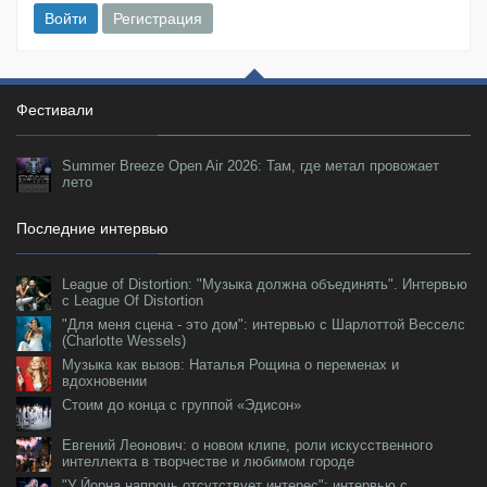
Войти
Регистрация
Фестивали
Summer Breeze Open Air 2026: Там, где метал провожает
лето
Последние интервью
League of Distortion: "Музыка должна объединять". Интервью
с League Of Distortion
"Для меня сцена - это дом": интервью с Шарлоттой Весселс
(Charlotte Wessels)
Музыка как вызов: Наталья Рощина о переменах и
вдохновении
Стоим до конца с группой «Эдисон»
Евгений Леонович: о новом клипе, роли искусственного
интеллекта в творчестве и любимом городе
"У Йорна напрочь отсутствует интерес": интервью с