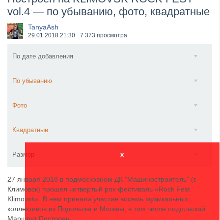
vol.4 — по убыванию, фото, квадратные
​Wacken Open Air 2027 объявил новую волну участ...
TanyaAsh
29.01.2018
21:30
7 373 просмотра
По дате добавления
По убыванию
Фото
Квадратные
Размер
x
27 января 2018 в подмосковном ДК "Машиностроитель" (г.
Климовск) прошел четвертый рок-фестиваль «Rock Fest
Klimovsk». В нем приняли участие восемь музыкальных
коллективов из Подольска и Москвы, в том числе подольский
Маршрут Построен.