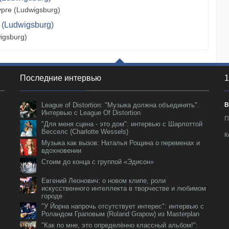
рге (Ludwigsburg)
 (Ludwigsburg)
igsburg)
Последние интервью
1
League of Distortion: "Музыка должна объединять".
В
Интервью с League Of Distortion
П
"Для меня сцена - это дом": интервью с Шарлоттой
Весселс (Charlotte Wessels)
К
Музыка как вызов: Наталья Рощина о переменах и
вдохновении
Стоим до конца с группой «Эдисон»
Евгений Леонович: о новом клипе, роли
искусственного интеллекта в творчестве и любимом
городе
"У Йорна напрочь отсутствует интерес": интервью с
Роландом Граповым (Roland Grapow) из Masterplan
"Как по мне, это определённо классный альбом!":