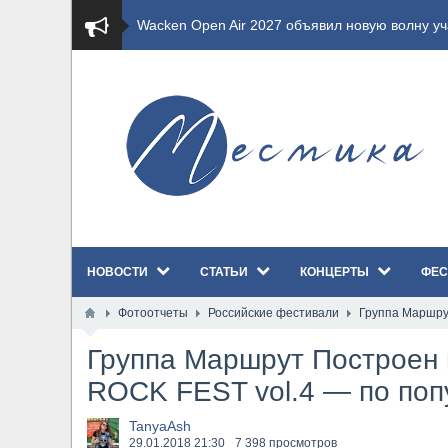
​Wacken Open Air 2027 объявил новую волну уча
​Imminence анонсировали новый альбом Axis Mu
​Wacken Open Air 2026 полностью распродан
GHOST возвращаются на большие экраны с но
​Summer Breeze Open Air 2026 полностью перех
НОВОСТИ
СТАТЬИ
КОНЦЕРТЫ
ФЕС
​Wacken Open Air 2026: открыт новый портал Ca
Фотоотчеты
Российские фестивали
Группа Маршру
ANTHRAX представили новый сингл и видеокли
Группа Маршрут Построен
Всероссийский рок-фестиваль HAMMER FEST в
ROCK FEST vol.4 — по поп
XANDRIA представили новый сингл под названи
TanyaAsh
29.01.2018
21:30
7 398 просмотров