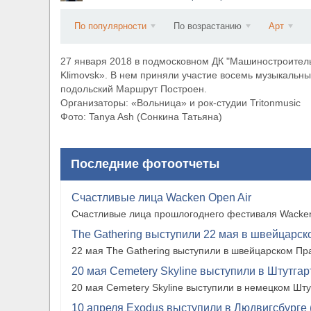
​Anthrax выпустили новый сингл и клип «Everybo
По популярности
По возрастанию
Арт
27 января 2018 в подмосковном ДК "Машиностроитель"
Klimovsk». В нем приняли участие восемь музыкальны
подольский Маршрут Построен.
Организаторы: «Вольница» и рок-студии Tritonmusic
Фото: Tanya Ash (Сонкина Татьяна)
Последние фотоотчеты
Счастливые лица Wacken Open Air
Счастливые лица прошлогоднего фестиваля Wacken
The Gathering выступили 22 мая в швейцарско
22 мая The Gathering выступили в швейцарском Прат
20 мая Cemetery Skyline выступили в Штутгарте
20 мая Cemetery Skyline выступили в немецком Штутг
10 апреля Exodus выступили в Людвигсбурге 