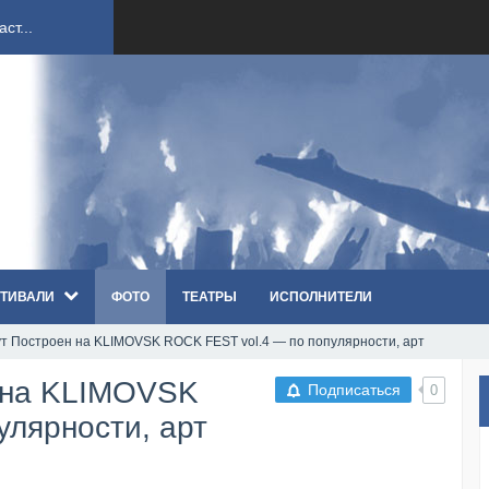
ст...
ndi...
вым ко...
оди...
ТИВАЛИ
ФОТО
ТЕАТРЫ
ИСПОЛНИТЕЛИ
sh...
т Построен на KLIMOVSK ROCK FEST vol.4 — по популярности, арт
п «Th...
 на KLIMOVSK
Подписаться
0
первые...
улярности, арт
ем «...