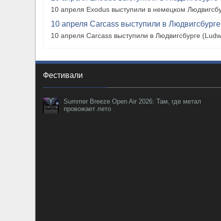
10 апреля Exodus выступили в немецком Людвигсбу
10 апреля Carcass выступили в Людвигсбурге
10 апреля Carcass выступили в Людвигсбурге (Ludw
Фестивали
Summer Breeze Open Air 2026: Там, где метал
провожает лето