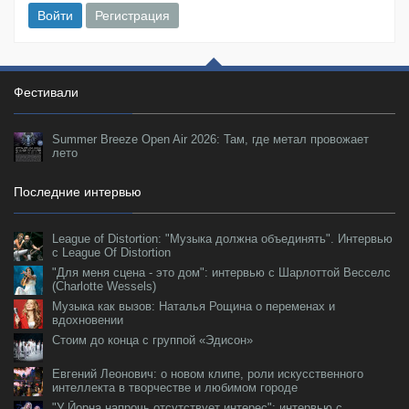
Войти
Регистрация
Фестивали
Summer Breeze Open Air 2026: Там, где метал провожает
лето
Последние интервью
League of Distortion: "Музыка должна объединять". Интервью
с League Of Distortion
"Для меня сцена - это дом": интервью с Шарлоттой Весселс
(Charlotte Wessels)
Музыка как вызов: Наталья Рощина о переменах и
вдохновении
Стоим до конца с группой «Эдисон»
Евгений Леонович: о новом клипе, роли искусственного
интеллекта в творчестве и любимом городе
"У Йорна напрочь отсутствует интерес": интервью с