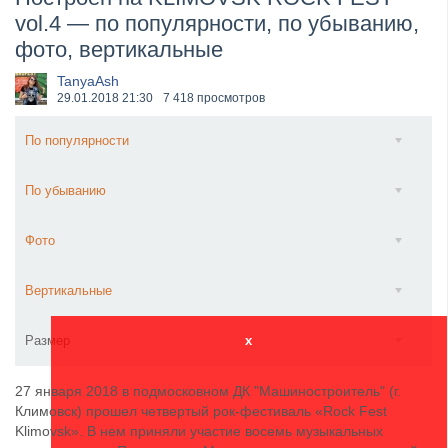
vol.4 — по популярности, по убыванию,
​Anthrax выпустили новый сингл и клип «Everybod...
фото, вертикальные
TanyaAsh
29.01.2018
21:30
7 418 просмотров
По популярности
По убыванию
Фото
Вертикальные
Размер
x
27 января 2018 в подмосковном ДК "Машиностроитель" (г.
Климовск) прошел четвертый рок-фестиваль «Rock Fest
Klimovsk». В нем приняли участие восемь музыкальных