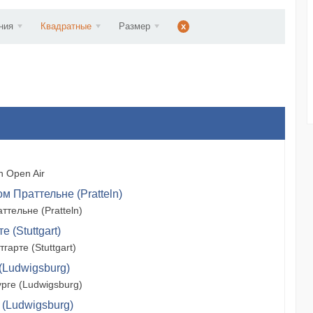
ст...
ния
Квадратные
Размер
x
 Open Air
м Праттельне (Pratteln)
тельне (Pratteln)
 (Stuttgart)
арте (Stuttgart)
(Ludwigsburg)
рге (Ludwigsburg)
 (Ludwigsburg)