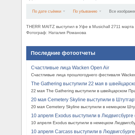
​Wacken Open Air 2027 объявил новую волну уча
По дате съёмки
По убыванию
Все изображе
THERR MAITZ выступил в Уфе в Musichall 2711 марта
Фотограф: Наталия Романова
Последние фотоотчеты
Счастливые лица Wacken Open Air
Счастливые лица прошлогоднего фестиваля Wacken
The Gathering выступили 22 мая в швейцарско
22 мая The Gathering выступили в швейцарском Прат
20 мая Cemetery Skyline выступили в Штутгарте
20 мая Cemetery Skyline выступили в немецком Штутг
10 апреля Exodus выступили в Людвигсбурге 
10 апреля Exodus выступили в немецком Людвигсбу
10 апреля Carcass выступили в Людвигсбурге