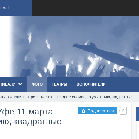
ndi...
вым ко...
оди...
sh...
ТИВАЛИ
ФОТО
ТЕАТРЫ
ИСПОЛНИТЕЛИ
п «Th...
TZ выступил в Уфе 11 марта — по дате съёмки, по убыванию, квадратные
первые...
Уфе 11 марта —
Подписаться
0
ем «...
ию, квадратные
ннад...