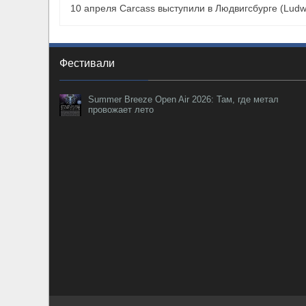
10 апреля Carcass выступили в Людвигсбурге (Ludw
Фестивали
Summer Breeze Open Air 2026: Там, где метал
провожает лето