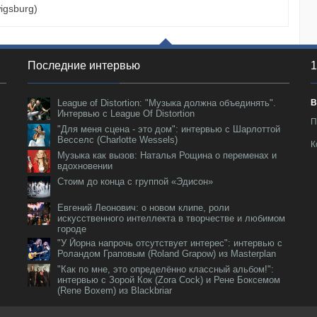
igsburg)
Последние интервью
1
League of Distortion: "Музыка должна объединять".
В
Интервью с League Of Distortion
П
"Для меня сцена - это дом": интервью с Шарлоттой
Весселс (Charlotte Wessels)
К
Музыка как вызов: Наталья Рощина о переменах и
вдохновении
Стоим до конца с группой «Эдисон»
Евгений Леонович: о новом клипе, роли
искусственного интеллекта в творчестве и любимом
городе
"У Йорна напрочь отсутствует интерес": интервью с
Роландом Граповым (Roland Grapow) из Masterplan
"Как по мне, это определённо классный альбом!":
интервью с Зорой Кок (Zora Cock) и Рене Боксемом
(Rene Boxem) из Blackbriar