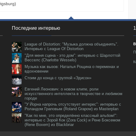
igsburg)
Последние интервью
1
League of Distortion: "Музыка должна объединять".
В
Интервью с League Of Distortion
П
"Для меня сцена - это дом": интервью с Шарлоттой
Весселс (Charlotte Wessels)
К
Музыка как вызов: Наталья Рощина о переменах и
вдохновении
Стоим до конца с группой «Эдисон»
Евгений Леонович: о новом клипе, роли
искусственного интеллекта в творчестве и любимом
городе
"У Йорна напрочь отсутствует интерес": интервью с
Роландом Граповым (Roland Grapow) из Masterplan
"Как по мне, это определённо классный альбом!":
интервью с Зорой Кок (Zora Cock) и Рене Боксемом
(Rene Boxem) из Blackbriar