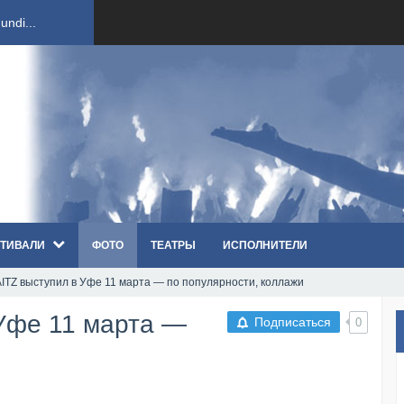
ndi...
вым ко...
оди...
sh...
ТИВАЛИ
ФОТО
ТЕАТРЫ
ИСПОЛНИТЕЛИ
п «Th...
TZ выступил в Уфе 11 марта — по популярности, коллажи
первые...
Уфе 11 марта —
Подписаться
0
ем «...
ннад...