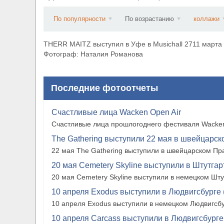
​Wacken Open Air 2027 объявил новую волну уча
По популярности
По возрастанию
коллажи
THERR MAITZ выступил в Уфе в Musichall 2711 марта
Фотограф: Наталия Романова
Последние фотоотчеты
Счастливые лица Wacken Open Air
Счастливые лица прошлогоднего фестиваля Wacken
The Gathering выступили 22 мая в швейцарско
22 мая The Gathering выступили в швейцарском Прат
20 мая Cemetery Skyline выступили в Штутгарте
20 мая Cemetery Skyline выступили в немецком Штутг
10 апреля Exodus выступили в Людвигсбурге 
10 апреля Exodus выступили в немецком Людвигсбу
10 апреля Carcass выступили в Людвигсбурге