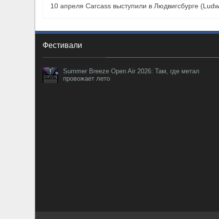
10 апреля Carcass выступили в Людвигсбурге (Ludw
Фестивали
Summer Breeze Open Air 2026: Там, где метал
провожает лето