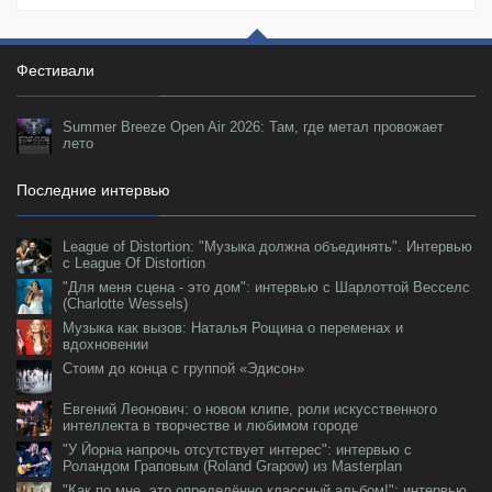
Фестивали
Summer Breeze Open Air 2026: Там, где метал провожает
лето
Последние интервью
League of Distortion: "Музыка должна объединять". Интервью
с League Of Distortion
"Для меня сцена - это дом": интервью с Шарлоттой Весселс
(Charlotte Wessels)
Музыка как вызов: Наталья Рощина о переменах и
вдохновении
Стоим до конца с группой «Эдисон»
Евгений Леонович: о новом клипе, роли искусственного
интеллекта в творчестве и любимом городе
"У Йорна напрочь отсутствует интерес": интервью с
Роландом Граповым (Roland Grapow) из Masterplan
"Как по мне, это определённо классный альбом!": интервью