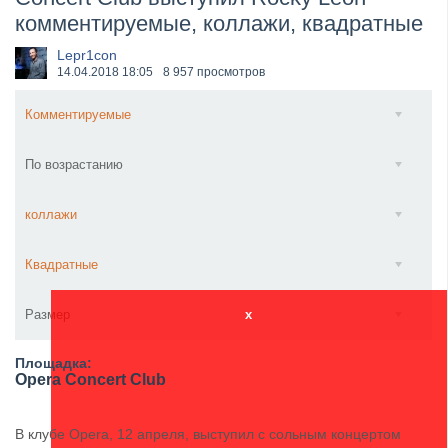
комментируемые, коллажи, квадратные
​Anthrax выпустили новый сингл и клип «Everybod...
Lepr1con
14.04.2018
18:05
8 957 просмотров
Комментируемые
По возрастанию
коллажи
Квадратные
Размер
x
Площадка:
Opera Concert Club
В клубе Opera, 12 апреля, выступил с сольным концертом