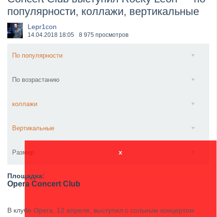
популярности, коллажи, вертикальные
​Anthrax выпустили новый сингл и клип «Everybod...
Lepr1con
14.04.2018
18:05
8 975 просмотров
По популярности
По возрастанию
коллажи
Вертикальные
Размер
x
Площадка:
Opera Concert Club
В клубе Opera, 12 апреля, выступил с сольным концертом