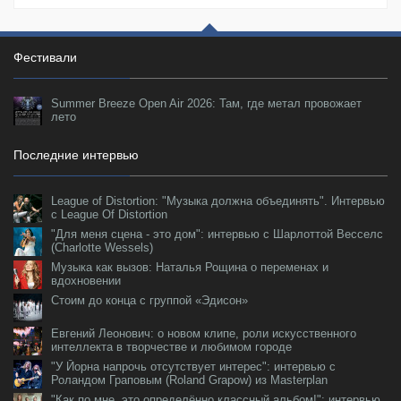
Фестивали
Summer Breeze Open Air 2026: Там, где метал провожает
лето
Последние интервью
League of Distortion: "Музыка должна объединять". Интервью
с League Of Distortion
"Для меня сцена - это дом": интервью с Шарлоттой Весселс
(Charlotte Wessels)
Музыка как вызов: Наталья Рощина о переменах и
вдохновении
Стоим до конца с группой «Эдисон»
Евгений Леонович: о новом клипе, роли искусственного
интеллекта в творчестве и любимом городе
"У Йорна напрочь отсутствует интерес": интервью с
Роландом Граповым (Roland Grapow) из Masterplan
"Как по мне, это определённо классный альбом!": интервью