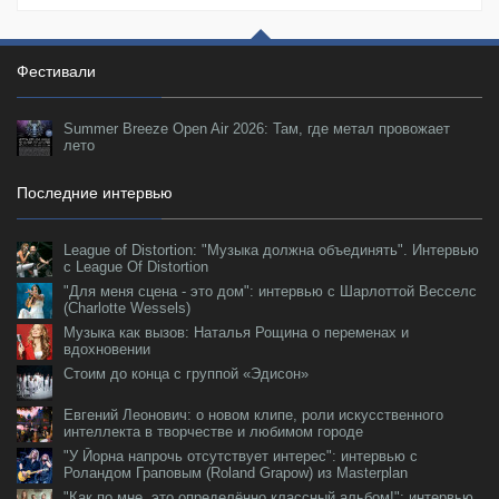
Фестивали
Summer Breeze Open Air 2026: Там, где метал провожает
лето
Последние интервью
League of Distortion: "Музыка должна объединять". Интервью
с League Of Distortion
"Для меня сцена - это дом": интервью с Шарлоттой Весселс
(Charlotte Wessels)
Музыка как вызов: Наталья Рощина о переменах и
вдохновении
Стоим до конца с группой «Эдисон»
Евгений Леонович: о новом клипе, роли искусственного
интеллекта в творчестве и любимом городе
"У Йорна напрочь отсутствует интерес": интервью с
Роландом Граповым (Roland Grapow) из Masterplan
"Как по мне, это определённо классный альбом!": интервью