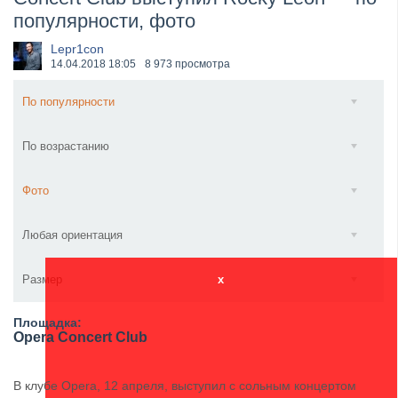
популярности, фото
​Anthrax выпустили новый сингл и клип «Everybod...
Lepr1con
14.04.2018
18:05
8 973 просмотра
По популярности
По возрастанию
Фото
Любая ориентация
Размер
x
Площадка:
Opera Concert Club
В клубе Opera, 12 апреля, выступил с сольным концертом