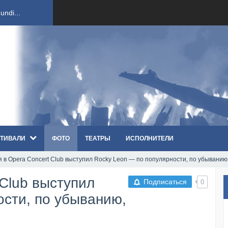
ndi...
вым ко...
оди...
sh...
ТИВАЛИ
ФОТО
ТЕАТРЫ
ИСПОЛНИТЕЛИ
п «Th...
я в Opera Concert Club выступил Rocky Leon — по популярности, по убыванию
первые...
 Club выступил
Подписаться
0
ем «...
ости, по убыванию,
ннад...