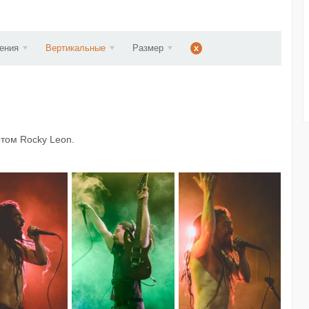
ст...
ения
Вертикальные
Размер
x
ртом Rocky Leon.