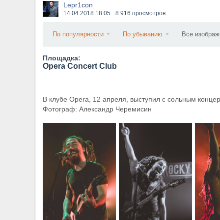
Lepr1con
​Wacken Open Air 2027 объявил новую волну уча
14.04.2018
18:05
8 916 просмотров
По популярности
По убыванию
Все изображ
Площадка:
Opera Concert Club
В клубе Opera, 12 апреля, выступил с сольным конце
Фотограф: Александр Черемисин