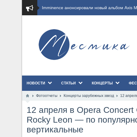
​Imminence анонсировали новый альбом Axis Mu
​Wacken Open Air 2026 полностью распродан
GHOST возвращаются на большие экраны с но
​Summer Breeze Open Air 2026 полностью перех
​Wacken Open Air 2026: открыт новый портал Ca
НОВОСТИ
СТАТЬИ
КОНЦЕРТЫ
ФЕС
ANTHRAX представили новый сингл и видеокли
Фотоотчеты
Концерты зарубежных звезд
12 апрел
Всероссийский рок-фестиваль HAMMER FEST в
12 апреля в Opera Concert
XANDRIA представили новый сингл под названи
Rocky Leon — по популярн
вертикальные
Wacken Open Air 2026 объявили последние оди