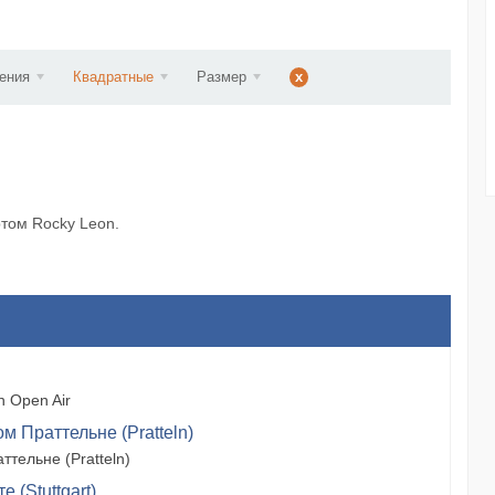
ст...
ения
Квадратные
Размер
x
ртом Rocky Leon.
 Open Air
м Праттельне (Pratteln)
тельне (Pratteln)
 (Stuttgart)