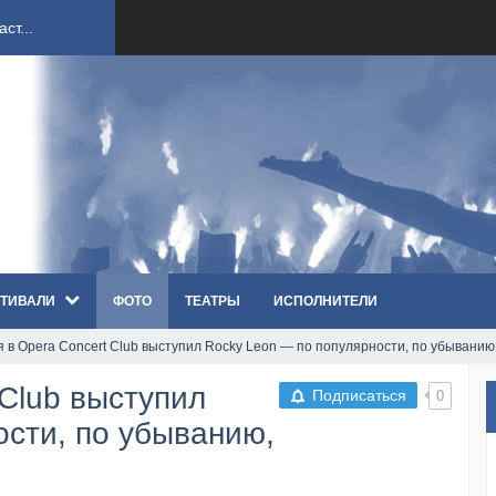
ndi...
вым ко...
оди...
sh...
ТИВАЛИ
ФОТО
ТЕАТРЫ
ИСПОЛНИТЕЛИ
п «Th...
я в Opera Concert Club выступил Rocky Leon — по популярности, по убыванию
первые...
 Club выступил
Подписаться
0
ем «...
ости, по убыванию,
ннад...