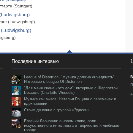
арте (Stuttgart)
(Ludwigsburg)
рге (Ludwigsburg)
 (Ludwigsburg)
igsburg)
Последние интервью
1
League of Distortion: "Музыка должна объединять".
В
Интервью с League Of Distortion
П
"Для меня сцена - это дом": интервью с Шарлоттой
Весселс (Charlotte Wessels)
К
Музыка как вызов: Наталья Рощина о переменах и
вдохновении
Стоим до конца с группой «Эдисон»
Евгений Леонович: о новом клипе, роли
искусственного интеллекта в творчестве и любимом
городе