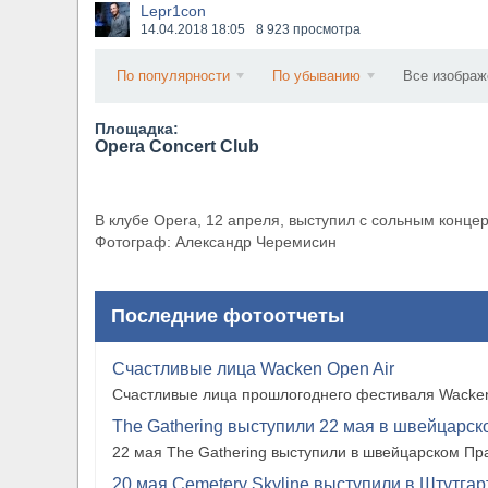
Lepr1con
​Wacken Open Air 2027 объявил новую волну уча
14.04.2018
18:05
8 923 просмотра
По популярности
По убыванию
Все изображ
Площадка:
Opera Concert Club
В клубе Opera, 12 апреля, выступил с сольным конце
Фотограф: Александр Черемисин
Последние фотоотчеты
Счастливые лица Wacken Open Air
Счастливые лица прошлогоднего фестиваля Wacken
The Gathering выступили 22 мая в швейцарско
22 мая The Gathering выступили в швейцарском Прат
20 мая Cemetery Skyline выступили в Штутгарте