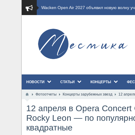
​Imminence анонсировали новый альбом Axis Mu
​Wacken Open Air 2026 полностью распродан
GHOST возвращаются на большие экраны с но
​Summer Breeze Open Air 2026 полностью перех
​Wacken Open Air 2026: открыт новый портал Ca
НОВОСТИ
СТАТЬИ
КОНЦЕРТЫ
ФЕС
ANTHRAX представили новый сингл и видеокли
Фотоотчеты
Концерты зарубежных звезд
12 апрел
Всероссийский рок-фестиваль HAMMER FEST в
12 апреля в Opera Concert
XANDRIA представили новый сингл под названи
Rocky Leon — по популярн
квадратные
Wacken Open Air 2026 объявили последние оди