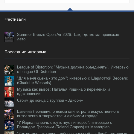
Фестивали
Summer Breeze Open Air 2026: Там, где метал провожает
лето
Последние интервью
League of Distortion: "Музыка должна объединять". Интервью
с League Of Distortion
"Для меня сцена - это дом": интервью с Шарлоттой Весселс
(Charlotte Wessels)
Музыка как вызов: Наталья Рощина о переменах и
вдохновении
Стоим до конца с группой «Эдисон»
Евгений Леонович: о новом клипе, роли искусственного
интеллекта в творчестве и любимом городе
"У Йорна напрочь отсутствует интерес": интервью с
Роландом Граповым (Roland Grapow) из Masterplan
"Как по мне, это определённо классный альбом!": интервью