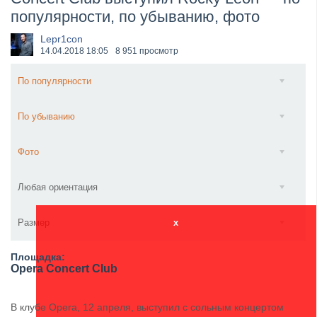
популярности, по убыванию, фото
​Anthrax выпустили новый сингл и клип «Everybod...
Lepr1con
14.04.2018
18:05
8 951 просмотр
По популярности
По убыванию
Фото
Любая ориентация
Размер
x
Площадка:
Opera Concert Club
В клубе Opera, 12 апреля, выступил с сольным концертом