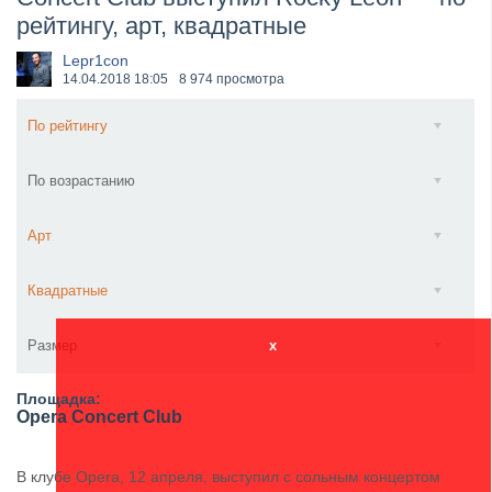
рейтингу, арт, квадратные
​Anthrax выпустили новый сингл и клип «Everybod...
Lepr1con
14.04.2018
18:05
8 974 просмотра
По рейтингу
По возрастанию
Арт
Квадратные
Размер
x
Площадка:
Opera Concert Club
В клубе Opera, 12 апреля, выступил с сольным концертом