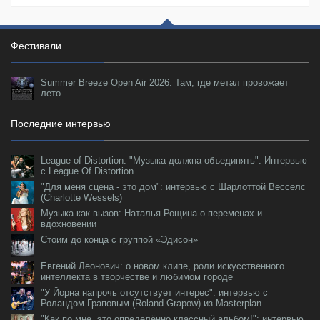
Фестивали
Summer Breeze Open Air 2026: Там, где метал провожает
лето
Последние интервью
League of Distortion: "Музыка должна объединять". Интервью
с League Of Distortion
"Для меня сцена - это дом": интервью с Шарлоттой Весселс
(Charlotte Wessels)
Музыка как вызов: Наталья Рощина о переменах и
вдохновении
Стоим до конца с группой «Эдисон»
Евгений Леонович: о новом клипе, роли искусственного
интеллекта в творчестве и любимом городе
"У Йорна напрочь отсутствует интерес": интервью с
Роландом Граповым (Roland Grapow) из Masterplan
"Как по мне, это определённо классный альбом!": интервью