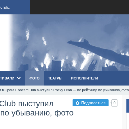
ndi...
вым ко...
оди...
sh...
ТИВАЛИ
ФОТО
ТЕАТРЫ
ИСПОЛНИТЕЛИ
п «Th...
 в Opera Concert Club выступил Rocky Leon — по рейтингу, по убыванию, фот
первые...
 Club выступил
Подписаться
0
ем «...
 по убыванию, фото
ннад...