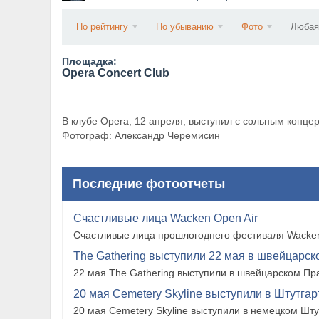
​Wacken Open Air 2027 объявил новую волну уча
По рейтингу
По убыванию
Фото
Любая
Площадка:
Opera Concert Club
В клубе Opera, 12 апреля, выступил с сольным конце
Фотограф: Александр Черемисин
Последние фотоотчеты
Счастливые лица Wacken Open Air
Счастливые лица прошлогоднего фестиваля Wacken
The Gathering выступили 22 мая в швейцарско
22 мая The Gathering выступили в швейцарском Прат
20 мая Cemetery Skyline выступили в Штутгарте
20 мая Cemetery Skyline выступили в немецком Штутг