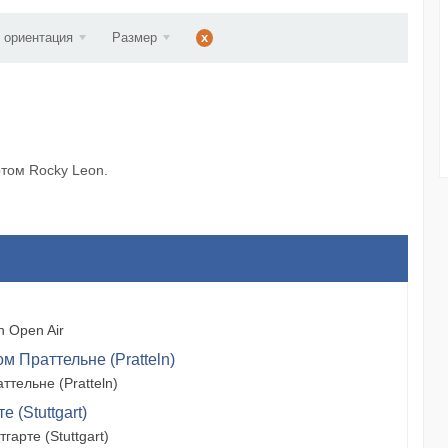
ст...
 ориентация
Размер
x
ртом Rocky Leon.
 Open Air
м Праттельне (Pratteln)
тельне (Pratteln)
 (Stuttgart)
арте (Stuttgart)