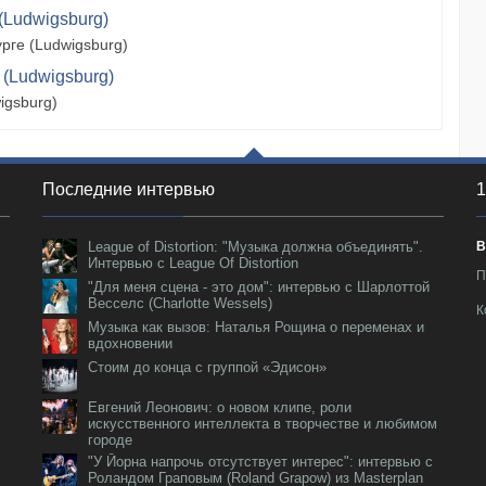
(Ludwigsburg)
рге (Ludwigsburg)
 (Ludwigsburg)
igsburg)
Последние интервью
1
League of Distortion: "Музыка должна объединять".
В
Интервью с League Of Distortion
П
"Для меня сцена - это дом": интервью с Шарлоттой
Весселс (Charlotte Wessels)
К
Музыка как вызов: Наталья Рощина о переменах и
вдохновении
Стоим до конца с группой «Эдисон»
Евгений Леонович: о новом клипе, роли
искусственного интеллекта в творчестве и любимом
городе
"У Йорна напрочь отсутствует интерес": интервью с
Роландом Граповым (Roland Grapow) из Masterplan