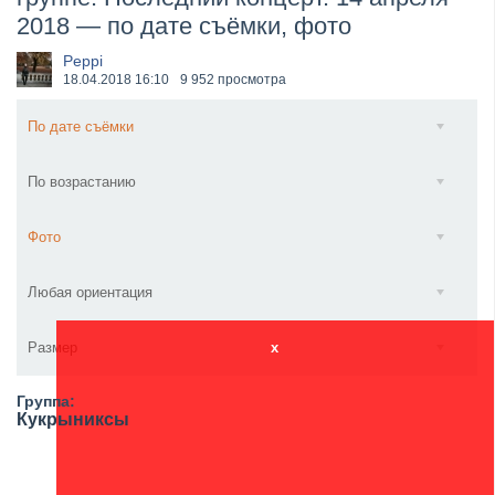
2018 — по дате съёмки, фото
​Anthrax выпустили новый сингл и клип «Everybod...
Peppi
18.04.2018
16:10
9 952 просмотра
По дате съёмки
По возрастанию
Фото
Любая ориентация
Размер
x
Группа:
Кукрыниксы