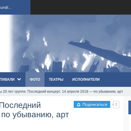
ndi...
вым ко...
оди...
sh...
ТИВАЛИ
ФОТО
ТЕАТРЫ
ИСПОЛНИТЕЛИ
п «Th...
ы 20 лет группе. Последний концерт. 14 апреля 2018 — по убыванию, арт
первые...
 Последний
Подписаться
0
ем «...
 по убыванию, арт
ннад...