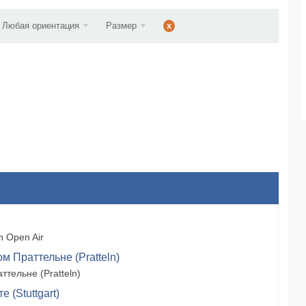
ст...
Любая ориентация
Размер
x
 Open Air
м Праттельне (Pratteln)
тельне (Pratteln)
 (Stuttgart)