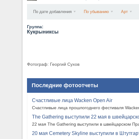
​Wacken Open Air 2027 объявил новую волну уча
По дате добавления
По убыванию
Арт
Группа:
Кукрыниксы
Фотограф: Георгий Сухов
Последние фотоотчеты
Счастливые лица Wacken Open Air
Счастливые лица прошлогоднего фестиваля Wacken
The Gathering выступили 22 мая в швейцарско
22 мая The Gathering выступили в швейцарском Прат
20 мая Cemetery Skyline выступили в Штутгарте