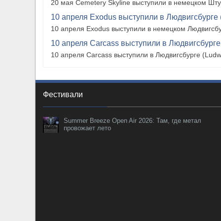
20 мая Cemetery Skyline выступили в немецком Штутг
10 апреля Exodus выступили в Людвигсбурге 
10 апреля Exodus выступили в немецком Людвигсбу
10 апреля Carcass выступили в Людвигсбурге
10 апреля Carcass выступили в Людвигсбурге (Ludw
Фестивали
Summer Breeze Open Air 2026: Там, где метал
провожает лето