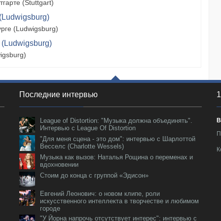
арте (Stuttgart)
(Ludwigsburg)
рге (Ludwigsburg)
 (Ludwigsburg)
igsburg)
Последние интервью
1
League of Distortion: "Музыка должна объединять".
В
Интервью с League Of Distortion
П
"Для меня сцена - это дом": интервью с Шарлоттой
Весселс (Charlotte Wessels)
К
Музыка как вызов: Наталья Рощина о переменах и
вдохновении
Стоим до конца с группой «Эдисон»
Евгений Леонович: о новом клипе, роли
искусственного интеллекта в творчестве и любимом
городе
"У Йорна напрочь отсутствует интерес": интервью с