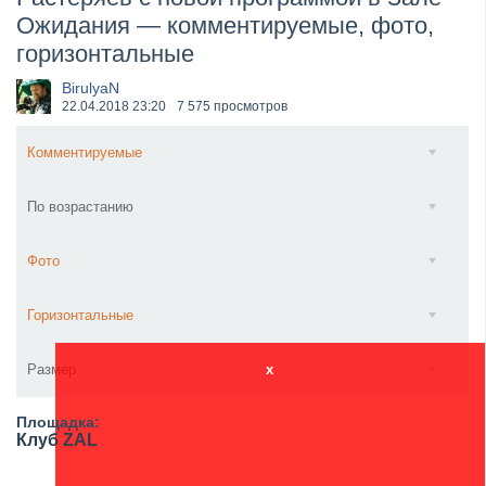
Ожидания — комментируемые, фото,
​Anthrax выпустили новый сингл и клип «Everybod...
горизонтальные
BirulyaN
22.04.2018
23:20
7 575 просмотров
Комментируемые
По возрастанию
Фото
Горизонтальные
Размер
x
Площадка:
Клуб ZAL