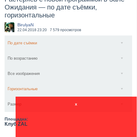
Ожидания — по дате съёмки,
​Anthrax выпустили новый сингл и клип «Everybod...
горизонтальные
BirulyaN
22.04.2018
23:20
7 579 просмотров
По дате съёмки
По возрастанию
Все изображения
Горизонтальные
Размер
x
Площадка:
Клуб ZAL