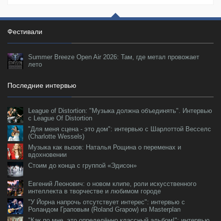
Фестивали
Summer Breeze Open Air 2026: Там, где метал провожает
лето
Последние интервью
League of Distortion: "Музыка должна объединять". Интервью
с League Of Distortion
"Для меня сцена - это дом": интервью с Шарлоттой Весселс
(Charlotte Wessels)
Музыка как вызов: Наталья Рощина о переменах и
вдохновении
Стоим до конца с группой «Эдисон»
Евгений Леонович: о новом клипе, роли искусственного
интеллекта в творчестве и любимом городе
"У Йорна напрочь отсутствует интерес": интервью с
Роландом Граповым (Roland Grapow) из Masterplan
"Как по мне, это определённо классный альбом!": интервью