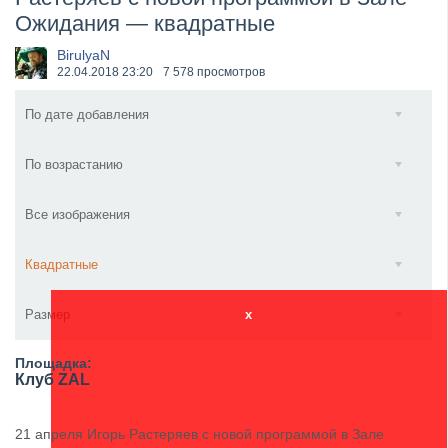
Ожидания — квадратные
​Anthrax выпустили новый сингл и клип «Everybod...
BirulyaN
22.04.2018
23:20
7 578 просмотров
По дате добавления
По возрастанию
Все изображения
Квадратные
Размер
x
Площадка:
Клуб ZAL
21 апреля Игорь Растеряев с новой программой в Зале