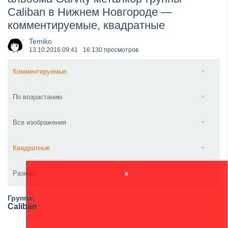
Caliban в Нижнем Новгороде —
​Wacken Open Air 2027 объявил новую волну участ...
комментируемые, квадратные
Temiko
13.10.2016
09:41
16 130 просмотров
Комментируемые
По возрастанию
Все изображения
Квадратные
Размер
x
Группа:
Caliban