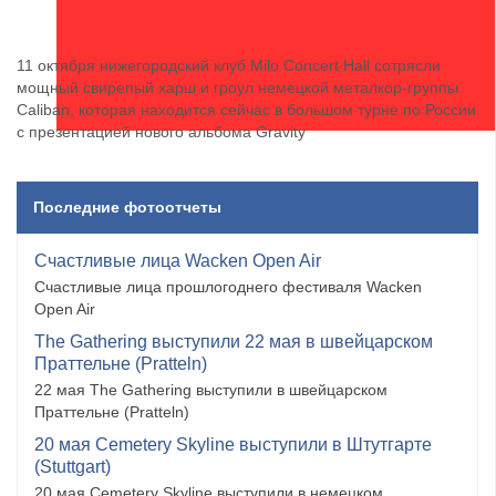
11 октября нижегородский клуб Milo Concert Hall сотрясли
мощный свирепый харш и гроул немецкой металкор-группы
Caliban, которая находится сейчас в большом турне по России
с презентацией нового альбома Gravity
Последние фотоотчеты
Счастливые лица Wacken Open Air
Счастливые лица прошлогоднего фестиваля Wacken
Open Air
The Gathering выступили 22 мая в швейцарском
Праттельне (Pratteln)
22 мая The Gathering выступили в швейцарском
Праттельне (Pratteln)
20 мая Cemetery Skyline выступили в Штутгарте
(Stuttgart)
20 мая Cemetery Skyline выступили в немецком