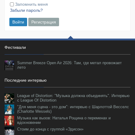
Запомнить меня
Забыли пароль?
Войти
Регистрация
Фестивали
Summer Breeze Open Air 2026: Там, где метал провожает
лето
Последние интервью
League of Distortion: "Музыка должна объединять". Интервью
с League Of Distortion
"Для меня сцена - это дом": интервью с Шарлоттой Весселс
(Charlotte Wessels)
Музыка как вызов: Наталья Рощина о переменах и
вдохновении
Стоим до конца с группой «Эдисон»