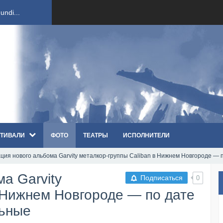
ndi...
вым ко...
оди...
sh...
ТИВАЛИ
ФОТО
ТЕАТРЫ
ИСПОЛНИТЕЛИ
п «Th...
ция нового альбома Garvity металкор-группы Caliban в Нижнем Новгороде — 
первые...
а Garvity
Подписаться
0
ем «...
в Нижнем Новгороде — по дате
льные
ннад...