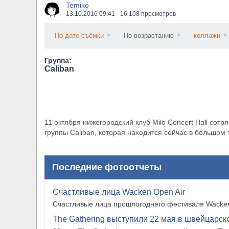
Temiko
​Wacken Open Air 2027 объявил новую волну уча
13.10.2016
09:41
16 108 просмотров
По дате съёмки
По возрастанию
коллажи
Группа:
Caliban
11 октября нижегородский клуб Milo Concert Hall со
группы Caliban, которая находится сейчас в большом 
Последние фотоотчеты
Счастливые лица Wacken Open Air
Счастливые лица прошлогоднего фестиваля Wacken
The Gathering выступили 22 мая в швейцарско