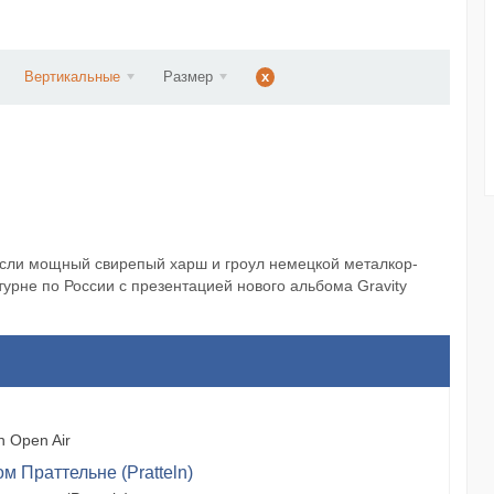
ст...
Вертикальные
Размер
x
трясли мощный свирепый харш и гроул немецкой металкор-
турне по России с презентацией нового альбома Gravity
 Open Air
м Праттельне (Pratteln)