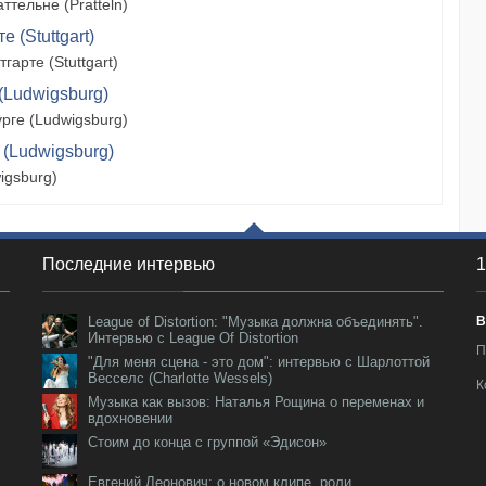
тельне (Pratteln)
 (Stuttgart)
арте (Stuttgart)
(Ludwigsburg)
рге (Ludwigsburg)
 (Ludwigsburg)
igsburg)
Последние интервью
1
League of Distortion: "Музыка должна объединять".
В
Интервью с League Of Distortion
П
"Для меня сцена - это дом": интервью с Шарлоттой
Весселс (Charlotte Wessels)
К
Музыка как вызов: Наталья Рощина о переменах и
вдохновении
Стоим до конца с группой «Эдисон»
Евгений Леонович: о новом клипе, роли