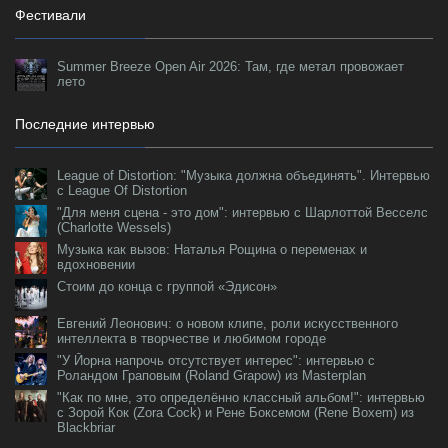
Фестивали
Summer Breeze Open Air 2026: Там, где метал провожает
лето
Последние интервью
League of Distortion: "Музыка должна объединять". Интервью
с League Of Distortion
"Для меня сцена - это дом": интервью с Шарлоттой Весселс
(Charlotte Wessels)
Музыка как вызов: Наталья Рощина о переменах и
вдохновении
Стоим до конца с группой «Эдисон»
Евгений Леонович: о новом клипе, роли искусственного
интеллекта в творчестве и любимом городе
"У Йорна напрочь отсутствует интерес": интервью с
Роландом Граповым (Roland Grapow) из Masterplan
"Как по мне, это определённо классный альбом!": интервью
с Зорой Кок (Zora Cock) и Рене Боксемом (Rene Boxem) из
Blackbriar