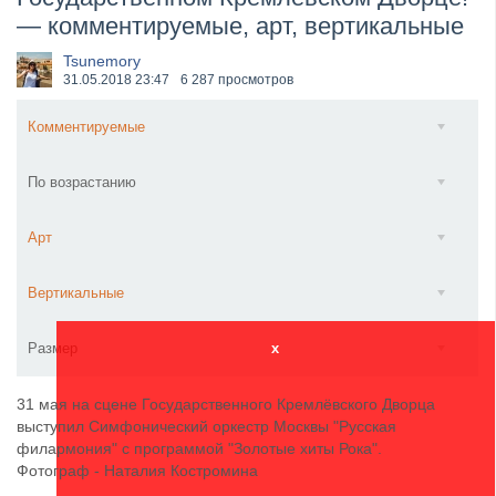
— комментируемые, арт, вертикальные
​Wacken Open Air 2027 объявил новую волну участ...
Tsunemory
31.05.2018
23:47
6 287 просмотров
Комментируемые
По возрастанию
Арт
Вертикальные
Размер
x
31 мая на сцене Государственного Кремлёвского Дворца
выступил Симфонический оркестр Москвы "Русская
филармония" с программой "Золотые хиты Рока".
Фотограф - Наталия Костромина