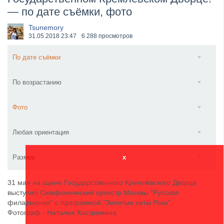
— по дате съёмки, фото
​Wacken Open Air 2027 объявил новую волну участ...
Tsunemory
31.05.2018
23:47
6 288 просмотров
По дате съёмки
По возрастанию
Фото
Любая ориентация
Размер
x
31 мая на сцене Государственного Кремлёвского Дворца
выступил Симфонический оркестр Москвы "Русская
филармония" с программой "Золотые хиты Рока".
Фотограф - Наталия Костромина