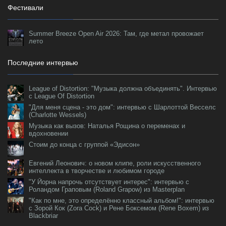
Фестивали
Summer Breeze Open Air 2026: Там, где метал провожает
лето
Последние интервью
League of Distortion: "Музыка должна объединять". Интервью
с League Of Distortion
"Для меня сцена - это дом": интервью с Шарлоттой Весселс
(Charlotte Wessels)
Музыка как вызов: Наталья Рощина о переменах и
вдохновении
Стоим до конца с группой «Эдисон»
Евгений Леонович: о новом клипе, роли искусственного
интеллекта в творчестве и любимом городе
"У Йорна напрочь отсутствует интерес": интервью с
Роландом Граповым (Roland Grapow) из Masterplan
"Как по мне, это определённо классный альбом!": интервью
с Зорой Кок (Zora Cock) и Рене Боксемом (Rene Boxem) из
Blackbriar