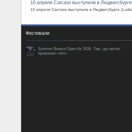
10 апреля Carcass выступили в Людвигсбурге
10 апреля Carcass выступили в Людвигсбурге (Ludw
Фестивали
Summer Breeze Open Air 2026: Там, где метал
провожает лето