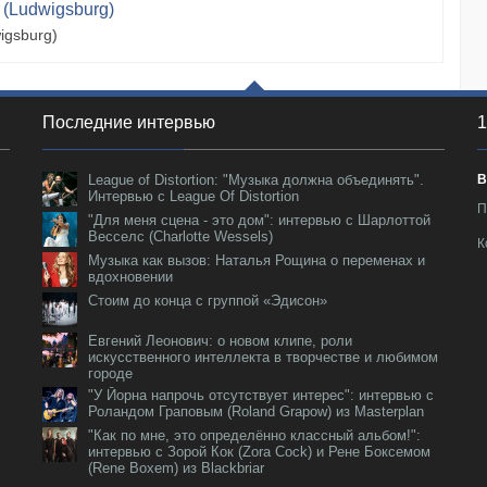
 (Ludwigsburg)
igsburg)
Последние интервью
1
League of Distortion: "Музыка должна объединять".
В
Интервью с League Of Distortion
П
"Для меня сцена - это дом": интервью с Шарлоттой
Весселс (Charlotte Wessels)
К
Музыка как вызов: Наталья Рощина о переменах и
вдохновении
Стоим до конца с группой «Эдисон»
Евгений Леонович: о новом клипе, роли
искусственного интеллекта в творчестве и любимом
городе
"У Йорна напрочь отсутствует интерес": интервью с
Роландом Граповым (Roland Grapow) из Masterplan
"Как по мне, это определённо классный альбом!":
интервью с Зорой Кок (Zora Cock) и Рене Боксемом
(Rene Boxem) из Blackbriar