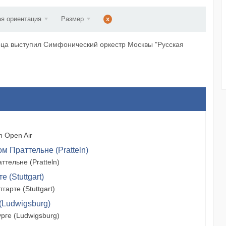
d...
я ориентация
Размер
x
рца выступил Симфонический оркестр Москвы "Русская
 Open Air
м Праттельне (Pratteln)
тельне (Pratteln)
 (Stuttgart)
арте (Stuttgart)
(Ludwigsburg)
рге (Ludwigsburg)