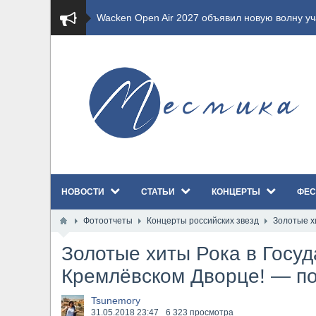
​Wacken Open Air 2027 объявил новую волну уча
​Imminence анонсировали новый альбом Axis Mu
​Wacken Open Air 2026 полностью распродан
GHOST возвращаются на большие экраны с но
​Summer Breeze Open Air 2026 полностью перех
НОВОСТИ
СТАТЬИ
КОНЦЕРТЫ
ФЕС
​Wacken Open Air 2026: открыт новый портал Ca
Фотоотчеты
Концерты российских звезд
Золотые х
ANTHRAX представили новый сингл и видеокли
Золотые хиты Рока в Госу
Всероссийский рок-фестиваль HAMMER FEST в
Кремлёвском Дворце! — по 
XANDRIA представили новый сингл под названи
Tsunemory
31.05.2018
23:47
6 323 просмотра