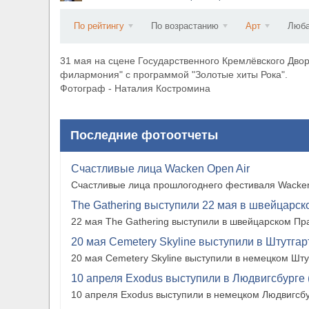
​Anthrax выпустили новый сингл и клип «Everybo
По рейтингу
По возрастанию
Арт
Люба
31 мая на сцене Государственного Кремлёвского Дво
филармония" с программой "Золотые хиты Рока".
Фотограф - Наталия Костромина
Последние фотоотчеты
Счастливые лица Wacken Open Air
Счастливые лица прошлогоднего фестиваля Wacken
The Gathering выступили 22 мая в швейцарско
22 мая The Gathering выступили в швейцарском Прат
20 мая Cemetery Skyline выступили в Штутгарте
20 мая Cemetery Skyline выступили в немецком Штутг
10 апреля Exodus выступили в Людвигсбурге 
10 апреля Exodus выступили в немецком Людвигсбу