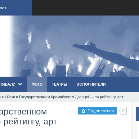
ст...
ndi...
вым ко...
оди...
ТИВАЛИ
ФОТО
ТЕАТРЫ
ИСПОЛНИТЕЛИ
sh...
иты Рока в Государственном Кремлёвском Дворце! — по рейтингу, арт
п «Th...
дарственном
Подписаться
0
первые...
рейтингу, арт
ем «...