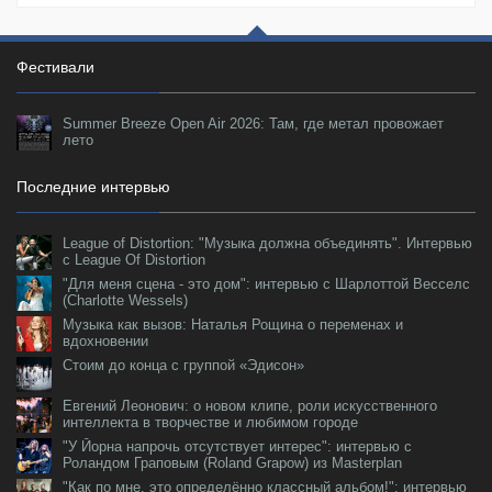
Фестивали
Summer Breeze Open Air 2026: Там, где метал провожает
лето
Последние интервью
League of Distortion: "Музыка должна объединять". Интервью
с League Of Distortion
"Для меня сцена - это дом": интервью с Шарлоттой Весселс
(Charlotte Wessels)
Музыка как вызов: Наталья Рощина о переменах и
вдохновении
Стоим до конца с группой «Эдисон»
Евгений Леонович: о новом клипе, роли искусственного
интеллекта в творчестве и любимом городе
"У Йорна напрочь отсутствует интерес": интервью с
Роландом Граповым (Roland Grapow) из Masterplan
"Как по мне, это определённо классный альбом!": интервью