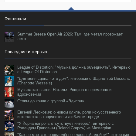
Фестивали
Summer Breeze Open Air 2026: Там, где метал провожает
лето
Последние интервью
League of Distortion: "Музыка должна объединять". Интервью
с League Of Distortion
"Для меня сцена - это дом": интервью с Шарлоттой Весселс
(Charlotte Wessels)
Музыка как вызов: Наталья Рощина о переменах и
вдохновении
Стоим до конца с группой «Эдисон»
Евгений Леонович: о новом клипе, роли искусственного
интеллекта в творчестве и любимом городе
"У Йорна напрочь отсутствует интерес": интервью с
Роландом Граповым (Roland Grapow) из Masterplan
"Как по мне, это определённо классный альбом!": интервью