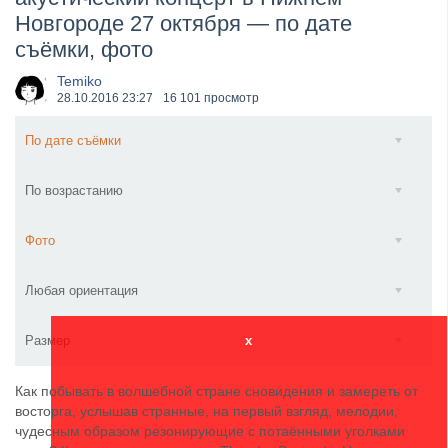
Новгороде 27 октября — по дате
​Anthrax выпустили новый сингл и клип «Everybod...
съёмки, фото
Temiko
28.10.2016
23:27
16 101 просмотр
По дате съёмки
По возрастанию
Фото
Любая ориентация
Размер
x
Как побывать в волшебной стране сновидения и замереть от
восторга, услышав странные, на первый взгляд, мелодии,
чудесным образом резонирующие с потаёнными уголками