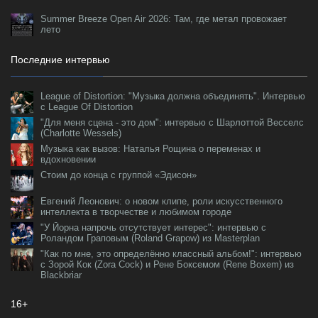
Summer Breeze Open Air 2026: Там, где метал провожает
лето
Последние интервью
League of Distortion: "Музыка должна объединять". Интервью
с League Of Distortion
"Для меня сцена - это дом": интервью с Шарлоттой Весселс
(Charlotte Wessels)
Музыка как вызов: Наталья Рощина о переменах и
вдохновении
Стоим до конца с группой «Эдисон»
Евгений Леонович: о новом клипе, роли искусственного
интеллекта в творчестве и любимом городе
"У Йорна напрочь отсутствует интерес": интервью с
Роландом Граповым (Roland Grapow) из Masterplan
"Как по мне, это определённо классный альбом!": интервью
с Зорой Кок (Zora Cock) и Рене Боксемом (Rene Boxem) из
Blackbriar
16+