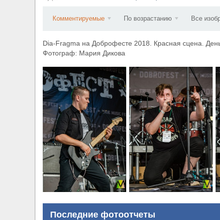
​Wacken Open Air 2027 объявил новую волну уча
Комментируемые
По возрастанию
Все изоб
Dia-Fragma на Доброфесте 2018. Красная сцена. Ден
Фотограф: Мария Дикова
Последние фотоотчеты