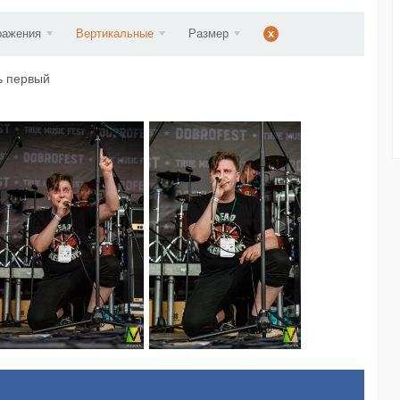
ст...
ражения
Вертикальные
Размер
x
ь первый