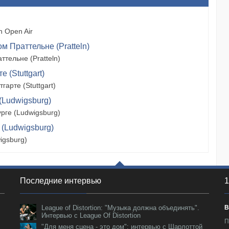
 Open Air
м Праттельне (Pratteln)
тельне (Pratteln)
 (Stuttgart)
арте (Stuttgart)
(Ludwigsburg)
рге (Ludwigsburg)
 (Ludwigsburg)
igsburg)
Последние интервью
1
League of Distortion: "Музыка должна объединять".
В
Интервью с League Of Distortion
П
"Для меня сцена - это дом": интервью с Шарлоттой