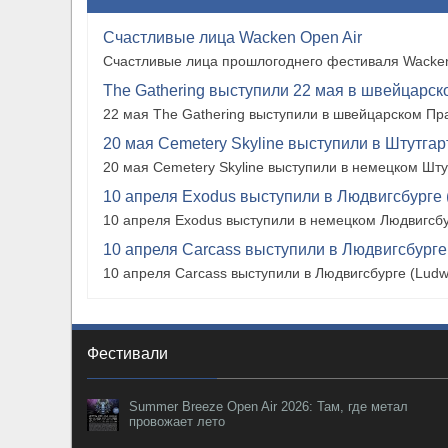
Счастливые лица Wacken Open Air
Счастливые лица прошлогоднего фестиваля Wacken
The Gathering выступили 22 мая в швейцарско
22 мая The Gathering выступили в швейцарском Прат
20 мая Cemetery Skyline выступили в Штутгарте
20 мая Cemetery Skyline выступили в немецком Штутг
10 апреля Exodus выступили в Людвигсбурге 
10 апреля Exodus выступили в немецком Людвигсбу
10 апреля Carcass выступили в Людвигсбурге
10 апреля Carcass выступили в Людвигсбурге (Ludw
Фестивали
Summer Breeze Open Air 2026: Там, где метал
провожает лето