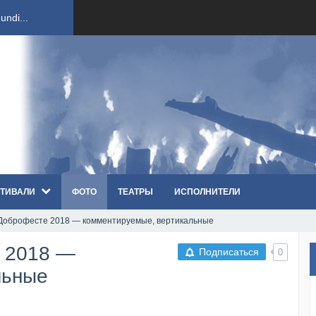
ndi...
вым ко...
оди...
sh...
ТИВАЛИ
ФОТО
ТЕАТРЫ
ИСПОЛНИТЕЛИ
п «Th...
 Доброфесте 2018 — комментируемые, вертикальные
первые...
е 2018 —
Подписаться
0
ем «...
льные
ннад...