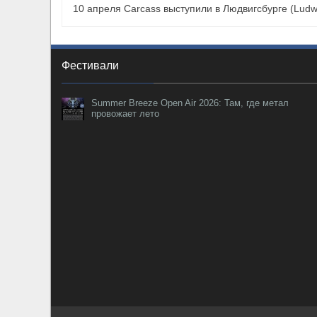
10 апреля Carcass выступили в Людвигсбурге (Ludw
Фестивали
Summer Breeze Open Air 2026: Там, где метал
провожает лето