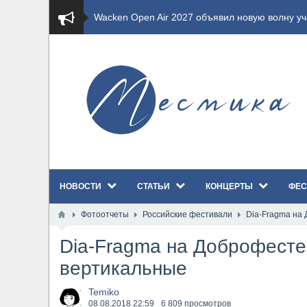
​Wacken Open Air 2027 объявил новую волну уча
​Imminence анонсировали новый альбом Axis Mu
​Wacken Open Air 2026 полностью распродан
GHOST возвращаются на большие экраны с но
​Summer Breeze Open Air 2026 полностью перех
НОВОСТИ
СТАТЬИ
КОНЦЕРТЫ
ФЕС
​Wacken Open Air 2026: открыт новый портал Ca
Фотоотчеты
Российские фестивали
Dia-Fragma на
ANTHRAX представили новый сингл и видеокли
Dia-Fragma на Доброфесте
Всероссийский рок-фестиваль HAMMER FEST в
вертикальные
XANDRIA представили новый сингл под названи
Temiko
08.08.2018
22:59
6 809 просмотров