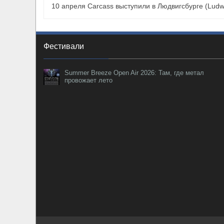
10 апреля Carcass выступили в Людвигсбурге (Ludw
Фестивали
Summer Breeze Open Air 2026: Там, где метал
провожает лето