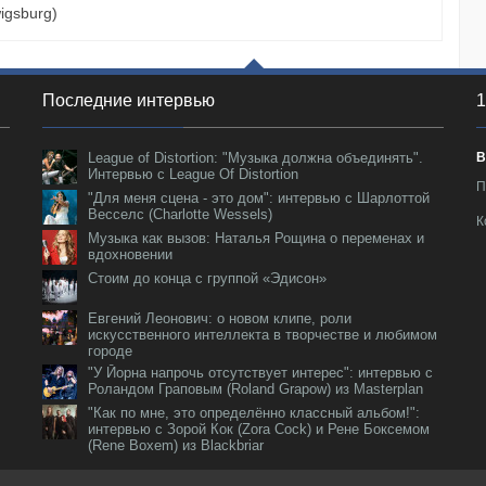
igsburg)
Последние интервью
1
League of Distortion: "Музыка должна объединять".
В
Интервью с League Of Distortion
П
"Для меня сцена - это дом": интервью с Шарлоттой
Весселс (Charlotte Wessels)
К
Музыка как вызов: Наталья Рощина о переменах и
вдохновении
Стоим до конца с группой «Эдисон»
Евгений Леонович: о новом клипе, роли
искусственного интеллекта в творчестве и любимом
городе
"У Йорна напрочь отсутствует интерес": интервью с
Роландом Граповым (Roland Grapow) из Masterplan
"Как по мне, это определённо классный альбом!":
интервью с Зорой Кок (Zora Cock) и Рене Боксемом
(Rene Boxem) из Blackbriar