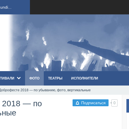
ndi...
вым ко...
оди...
sh...
ТИВАЛИ
ФОТО
ТЕАТРЫ
ИСПОЛНИТЕЛИ
п «Th...
 Доброфесте 2018 — по убыванию, фото, вертикальные
первые...
 2018 — по
Подписаться
0
ем «...
ьные
ннад...