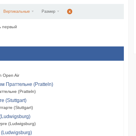
ст...
Вертикальные
Размер
x
ь первый
 Open Air
м Праттельне (Pratteln)
тельне (Pratteln)
 (Stuttgart)
арте (Stuttgart)
(Ludwigsburg)
рге (Ludwigsburg)
 (Ludwigsburg)