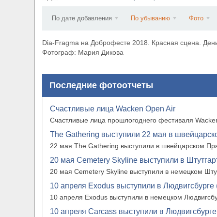
​Wacken Open Air 2027 объявил новую волну уча
По дате добавления
По убыванию
Фото
Dia-Fragma на Доброфесте 2018. Красная сцена. Ден
Фотограф: Мария Дикова
Последние фотоотчеты
Счастливые лица Wacken Open Air
Счастливые лица прошлогоднего фестиваля Wacken
The Gathering выступили 22 мая в швейцарско
22 мая The Gathering выступили в швейцарском Прат
20 мая Cemetery Skyline выступили в Штутгарте
20 мая Cemetery Skyline выступили в немецком Штутг
10 апреля Exodus выступили в Людвигсбурге 
10 апреля Exodus выступили в немецком Людвигсбу
10 апреля Carcass выступили в Людвигсбурге