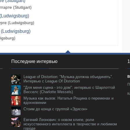
 (Stuttgart)
арте (Stuttgart)
(Ludwigsburg)
рге (Ludwigsburg)
 (Ludwigsburg)
igsburg)
Последние интервью
1
League of Distortion: "Музыка должна объединять".
В
Интервью с League Of Distortion
П
"Для меня сцена - это дом": интервью с Шарлоттой
Весселс (Charlotte Wessels)
К
Музыка как вызов: Наталья Рощина о переменах и
вдохновении
Стоим до конца с группой «Эдисон»
Евгений Леонович: о новом клипе, роли
искусственного интеллекта в творчестве и любимом
городе