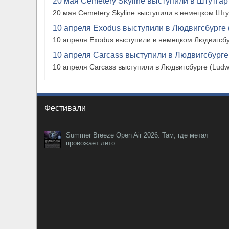
20 мая Cemetery Skyline выступили в Штутгарте
20 мая Cemetery Skyline выступили в немецком Штутг
10 апреля Exodus выступили в Людвигсбурге 
10 апреля Exodus выступили в немецком Людвигсбу
10 апреля Carcass выступили в Людвигсбурге
10 апреля Carcass выступили в Людвигсбурге (Ludw
Фестивали
Summer Breeze Open Air 2026: Там, где метал
провожает лето