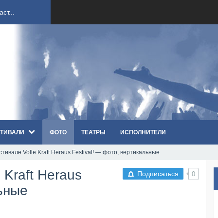
ст...
ndi...
вым ко...
оди...
ТИВАЛИ
ФОТО
ТЕАТРЫ
ИСПОЛНИТЕЛИ
sh...
тивале Volle Kraft Heraus Festival! — фото, вертикальные
п «Th...
 Kraft Heraus
Подписаться
0
первые...
льные
ем «...