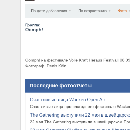
​Anthrax выпустили новый сингл и клип «Everybo
По дате добавления
По возрастанию
Фото
Группа:
Oomph!
Oomph! на фестивале Volle Kraft Heraus Festival! 08.
Фотограф: Denis Köln
Последние фотоотчеты
Счастливые лица Wacken Open Air
Счастливые лица прошлогоднего фестиваля Wacken
The Gathering выступили 22 мая в швейцарско
22 мая The Gathering выступили в швейцарском Прат