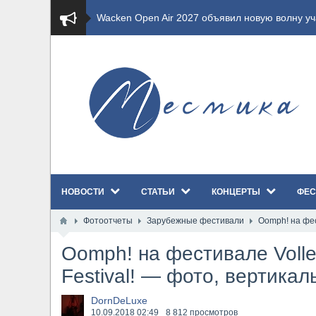
​Wacken Open Air 2027 объявил новую волну уча
​Imminence анонсировали новый альбом Axis Mu
​Wacken Open Air 2026 полностью распродан
GHOST возвращаются на большие экраны с но
​Summer Breeze Open Air 2026 полностью перех
НОВОСТИ
СТАТЬИ
КОНЦЕРТЫ
ФЕС
​Wacken Open Air 2026: открыт новый портал Ca
Фотоотчеты
Зарубежные фестивали
Oomph! на фес
ANTHRAX представили новый сингл и видеокли
Oomph! на фестивале Volle
Всероссийский рок-фестиваль HAMMER FEST в
Festival! — фото, вертика
XANDRIA представили новый сингл под названи
DornDeLuxe
10.09.2018
02:49
8 812 просмотров