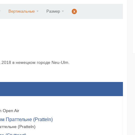
d...
Вертикальные
Размер
x
09.2018 в немецком городе Neu-Ulm.
 Open Air
м Праттельне (Pratteln)
тельне (Pratteln)