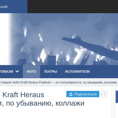
ndi...
вым ко...
оди...
sh...
ТИВАЛИ
ФОТО
ТЕАТРЫ
ИСПОЛНИТЕЛИ
п «Th...
тивале Volle Kraft Heraus Festival! — по популярности, по убыванию, коллажи
первые...
 Kraft Heraus
Подписаться
0
ем «...
ти, по убыванию, коллажи
ннад...