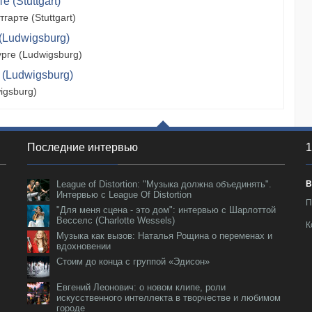
 (Stuttgart)
арте (Stuttgart)
(Ludwigsburg)
рге (Ludwigsburg)
 (Ludwigsburg)
igsburg)
Последние интервью
1
League of Distortion: "Музыка должна объединять".
В
Интервью с League Of Distortion
П
"Для меня сцена - это дом": интервью с Шарлоттой
Весселс (Charlotte Wessels)
К
Музыка как вызов: Наталья Рощина о переменах и
вдохновении
Стоим до конца с группой «Эдисон»
Евгений Леонович: о новом клипе, роли
искусственного интеллекта в творчестве и любимом
городе