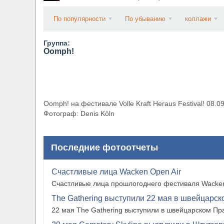
​Wacken Open Air 2027 объявил новую волну уча
По популярности
По убыванию
коллажи
Группа:
Oomph!
Oomph! на фестивале Volle Kraft Heraus Festival! 08.
Фотограф: Denis Köln
Последние фотоотчеты
Счастливые лица Wacken Open Air
Счастливые лица прошлогоднего фестиваля Wacken
The Gathering выступили 22 мая в швейцарско
22 мая The Gathering выступили в швейцарском Прат