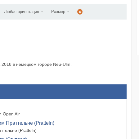
ст...
Любая ориентация
Размер
x
09.2018 в немецком городе Neu-Ulm.
 Open Air
м Праттельне (Pratteln)
тельне (Pratteln)