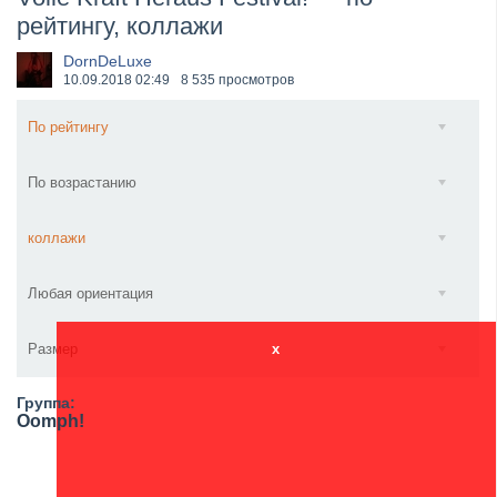
рейтингу, коллажи
​Wacken Open Air 2027 объявил новую волну участ...
DornDeLuxe
10.09.2018
02:49
8 535 просмотров
По рейтингу
По возрастанию
коллажи
Любая ориентация
Размер
x
Группа:
Oomph!