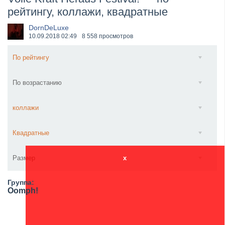
рейтингу, коллажи, квадратные
​Wacken Open Air 2027 объявил новую волну участ...
DornDeLuxe
10.09.2018
02:49
8 558 просмотров
По рейтингу
По возрастанию
коллажи
Квадратные
Размер
x
Группа:
Oomph!