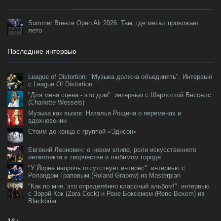
Summer Breeze Open Air 2026: Там, где метал провожает
лето
Последние интервью
League of Distortion: "Музыка должна объединять". Интервью
с League Of Distortion
"Для меня сцена - это дом": интервью с Шарлоттой Весселс
(Charlotte Wessels)
Музыка как вызов: Наталья Рощина о переменах и
вдохновении
Стоим до конца с группой «Эдисон»
Евгений Леонович: о новом клипе, роли искусственного
интеллекта в творчестве и любимом городе
"У Йорна напрочь отсутствует интерес": интервью с
Роландом Граповым (Roland Grapow) из Masterplan
"Как по мне, это определённо классный альбом!": интервью
с Зорой Кок (Zora Cock) и Рене Боксемом (Rene Boxem) из
Blackbriar