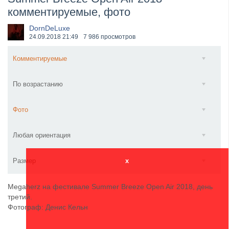
комментируемые, фото
​Wacken Open Air 2027 объявил новую волну участ...
DornDeLuxe
24.09.2018
21:49
7 986 просмотров
Комментируемые
По возрастанию
Фото
Любая ориентация
Размер
x
Megaherz на фестивале Summer Breeze Open Air 2018, день
третий.
Фотограф: Денис Кельн